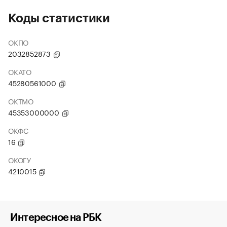
Коды статистики
ОКПО
2032852873
ОКАТО
45280561000
ОКТМО
45353000000
ОКФС
16
ОКОГУ
4210015
Интересное на РБК