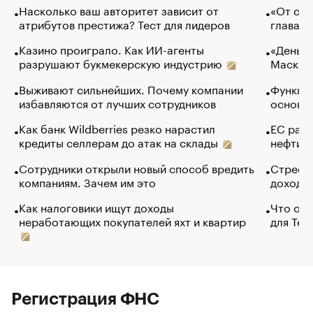
Насколько ваш авторитет зависит от
«От спо
атрибутов престижа? Тест для лидеров
глава к
Казино проиграло. Как ИИ-агенты
«Деньги
разрушают букмекерскую индустрию
Маск в 
Выживают сильнейших. Почему компании
Функции
избавляются от лучших сотрудников
основ э
Как банк Wildberries резко нарастил
ЕС раз
кредиты селлерам до атак на склады
нефти —
Сотрудники открыли новый способ вредить
Стресс 
компаниям. Зачем им это
доходов
Как налоговики ищут доходы
Что обв
неработающих покупателей яхт и квартир
для Tel
Регистрация ФНС