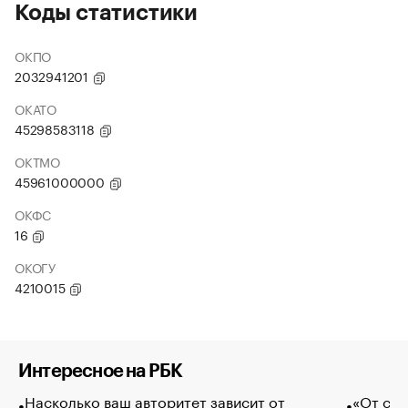
Коды статистики
ОКПО
2032941201
ОКАТО
45298583118
ОКТМО
45961000000
ОКФС
16
ОКОГУ
4210015
Интересное на РБК
Насколько ваш авторитет зависит от
«От спо