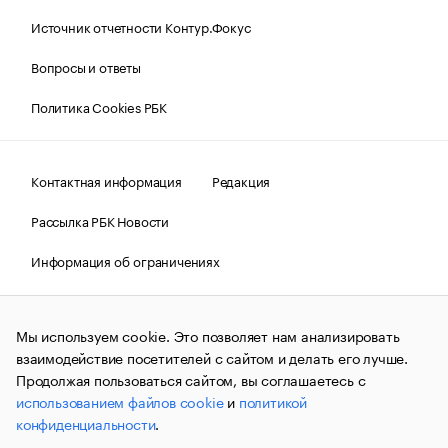
Источник отчетности Контур.Фокус
Вопросы и ответы
Политика Cookies РБК
Контактная информация
Редакция
Рассылка РБК Новости
Информация об ограничениях
Правовая информация
О соблюдении авторских прав
Мы используем cookie. Это позволяет нам анализировать
© АО «РОСБИЗНЕСКОНСАЛТИНГ»,
1995–2026.
Сообщения
и материалы информационного агентства «РБК»
взаимодействие посетителей с сайтом и делать его лучше.
(зарегистрировано Федеральной службой по надзору в сфере
Продолжая пользоваться сайтом, вы соглашаетесь с
связи, информационных технологий и массовых
использованием файлов cookie
и
политикой
коммуникаций (Роскомнадзор) 09.12.2015 за номером ИА
№ФС77-63848) сопровождаются пометкой «РБК». Отдельные
конфиденциальности
.
публикации могут содержать информацию,