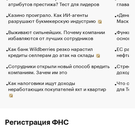
атрибутов престижа? Тест для лидеров
глава к
Казино проиграло. Как ИИ-агенты
«Деньги
разрушают букмекерскую индустрию
Маск в 
Выживают сильнейших. Почему компании
Функции
избавляются от лучших сотрудников
основ э
Как банк Wildberries резко нарастил
ЕС раз
кредиты селлерам до атак на склады
нефти —
Сотрудники открыли новый способ вредить
Стресс 
компаниям. Зачем им это
доходов
Как налоговики ищут доходы
Что обв
неработающих покупателей яхт и квартир
для Tel
Регистрация ФНС