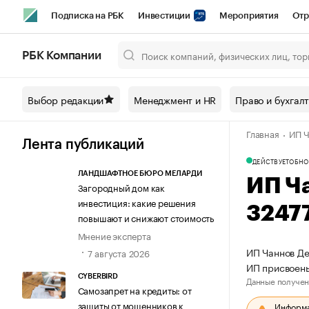
Подписка на РБК
Инвестиции
Мероприятия
Отр
Спорт
Школа управления РБК
РБК Образование
РБ
РБК Компании
Город
Стиль
Крипто
РБК Бизнес-среда
Дискусси
Выбор редакции
Менеджмент и HR
Право и бухгал
Спецпроекты СПб
Конференции СПб
Спецпроекты
Главная
ИП Ч
Технологии и медиа
Финансы
Рынок наличной валют
Лента публикаций
ДЕЙСТВУЕТ
ОБНО
ЛАНДШАФТНОЕ БЮРО МЕЛАРДИ
ИП Ч
Загородный дом как
инвестиция: какие решения
3247
повышают и снижают стоимость
Мнение эксперта
ИП Чаннов Де
7 августа 2026
ИП присвоен
CYBERBIRD
Данные получен
Самозапрет на кредиты: от
защиты от мошенников к
Информац