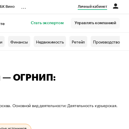
...
БК Вино
Личный кабинет
Стать экспертом
Управлять компанией
кте
азета
жи
Финансы
Недвижимость
Ретейл
Производство
ч — ОГРНИП:
сква. Основной вид деятельности: Деятельность курьерская.
ытых источников.