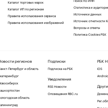
Поиск по ИНН
Каталог торговых марок
Статистика и аудитори
Каталог ИП по регионам
Источники данных
Правила использования сервиса
Источник отчетности 
Правила использования изображений
Вопросы и ответы
Политика Cookies РБК
Новости регионов
Подписки
РБК Н
анкт-Петербург и область
Подписка на РБК
iOS
катеринбург
Androi
Уведомления
Новосибирск
Други
RSS Новости
Башкортостан
Оповещения RBC.ru
Домены
ологодская область
Рег.об
Калининград
Рег.ре