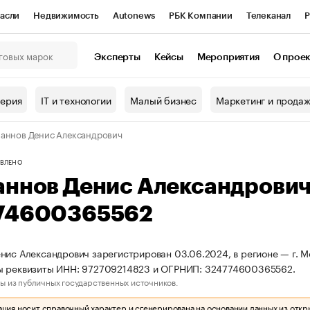
асли
Недвижимость
Autonews
РБК Компании
Телеканал
Р
К Курсы
РБК Life
Тренды
Визионеры
Национальные проекты
Эксперты
Кейсы
Мероприятия
О прое
онный клуб
Исследования
Кредитные рейтинги
Франшизы
Г
терия
IT и технологии
Малый бизнес
Маркетинг и прода
Проверка контрагентов
Политика
Экономика
Бизнес
аннов Денис Александрович
ы
ВЛЕНО
аннов Денис Александрови
74600365562
нис Александрович зарегистрирован 03.06.2024, в регионе — г. Мо
ы реквизиты ИНН: 972709214823 и ОГРНИП: 324774600365562.
ы из публичных государственных источников.
ия носит справочный характер и сгенерирована на основании данных из откр