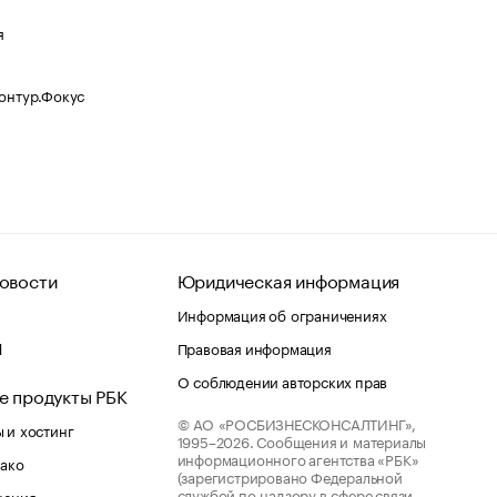
я
Контур.Фокус
овости
Юридическая информация
Информация об ограничениях
d
Правовая информация
О соблюдении авторских прав
е продукты РБК
© АО «РОСБИЗНЕСКОНСАЛТИНГ»,
 и хостинг
1995–2026.
Сообщения и материалы
информационного агентства «РБК»
лако
(зарегистрировано Федеральной
службой по надзору в сфере связи,
шения