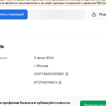
 не является пользователем и не имеет деловых отношений с сервисом РБК Ко
Под
лять страницей
ль
ации
3 июня 2024
г. Москва
324774600365562
972709214823
е профилем бизнеса и публикуйте новости
Получить дос