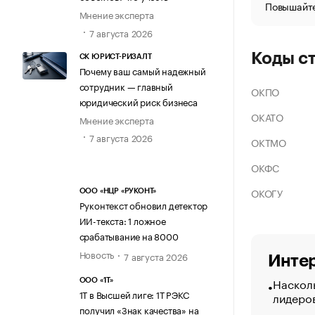
Повышайте
Мнение эксперта
7 августа 2026
Коды с
СК ЮРИСТ-РИЗАЛТ
Почему ваш самый надежный
сотрудник — главный
ОКПО
юридический риск бизнеса
ОКАТО
Мнение эксперта
7 августа 2026
ОКТМО
ОКФС
ОКОГУ
ООО «НЦР «РУКОНТ»
Руконтекст обновил детектор
ИИ-текста: 1 ложное
срабатывание на 8000
Новость
7 августа 2026
Интер
Насколь
ООО «1Т»
1Т в Высшей лиге: 1Т РЭКС
лидеро
получил «Знак качества» на