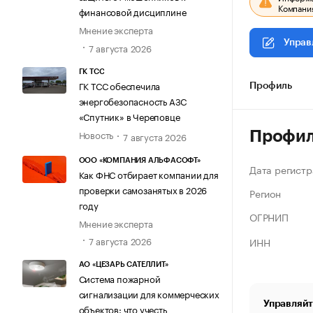
Компания
финансовой дисциплине
Мнение эксперта
Управ
7 августа 2026
ГК ТСС
ГК ТСС обеспечила
Профиль
энергобезопасность АЗС
«Спутник» в Череповце
Новость
Профи
7 августа 2026
ООО «КОМПАНИЯ АЛЬФАСОФТ»
Дата регистр
Как ФНС отбирает компании для
проверки самозанятых в 2026
Регион
году
ОГРНИП
Мнение эксперта
7 августа 2026
ИНН
АО «ЦЕЗАРЬ САТЕЛЛИТ»
Система пожарной
сигнализации для коммерческих
Управляйт
объектов: что учесть