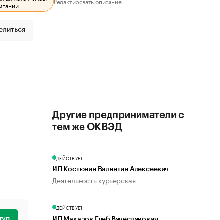
Редактировать описание
мпании.
елиться
Другие предприниматели с
тем же ОКВЭД
ДЕЙСТВУЕТ
ИП Костюнин Валентин Алексеевич
Деятельность курьерская
ДЕЙСТВУЕТ
туп
ИП Макаров Глеб Вячеславович