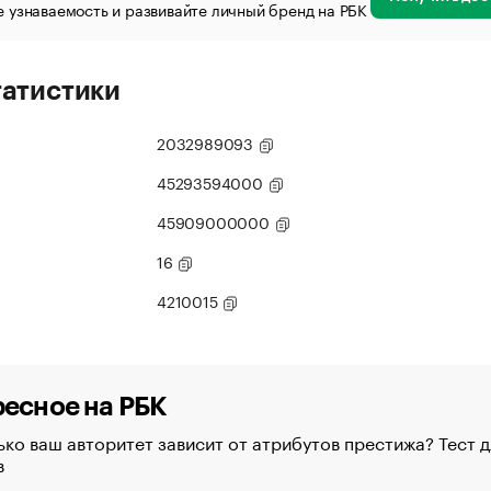
 узнаваемость и развивайте личный бренд на РБК
татистики
2032989093
45293594000
45909000000
16
4210015
есное на РБК
ко ваш авторитет зависит от атрибутов престижа? Тест д
в