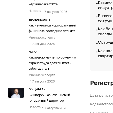
Казино
«Архипелаге 2026»
индуст
Новость
7 августа 2026
Выжива
сотруд
BRANDSECURITY
Как изменился корпоративный
Как бан
фишинг за последние пять лет
склады
Мнение эксперта
Сотрудн
7 августа 2026
Как нал
НЦПО
кварти
Какие документы по обучению
охране труда должен иметь
работодатель
Мнение эксперта
7 августа 2026
Регист
ГК «ЦИФРА»
В «Цифре» назначен новый
Дата регистр
генеральный директор
Код налогово
Новость
7 августа 2026
Наименование