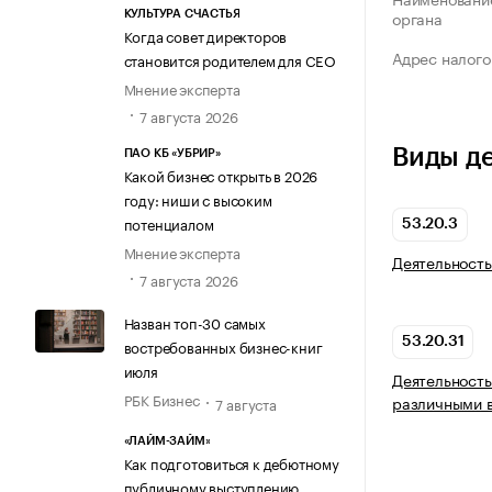
органа
КУЛЬТУРА СЧАСТЬЯ
Когда совет директоров
Адрес налого
становится родителем для CEO
Мнение эксперта
7 августа 2026
Виды д
ПАО КБ «УБРИР»
Какой бизнес открыть в 2026
году: ниши с высоким
потенциалом
53.20.3
Мнение эксперта
Деятельность
7 августа 2026
Назван топ-30 самых
53.20.31
востребованных бизнес-книг
июля
Деятельность
РБК Бизнес
различными 
7 августа
«ЛАЙМ-ЗАЙМ»
Как подготовиться к дебютному
публичному выступлению