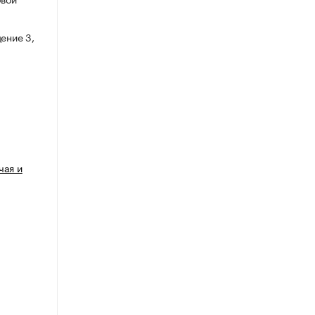
ение 3,
чая и