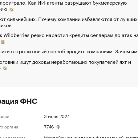
 проиграло. Как ИИ-агенты разрушают букмекерскую
рию
ют сильнейших. Почему компании избавляются от лучших
ников
к Wildberries резко нарастил кредиты селлерам до атак н
ики открыли новый способ вредить компаниям. Зачем им
оговики ищут доходы неработающих покупателей яхт и
р
рация ФНС
ации
3 июня 2024
го органа
7746
 налогового
Межрайонная инспекция Федеральной налог