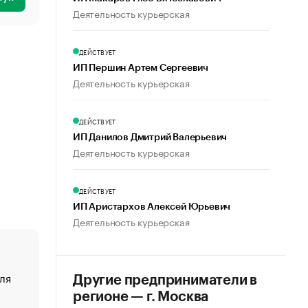
Деятельность курьерская
ДЕЙСТВУЕТ
ИП Першин Артем Сергеевич
Деятельность курьерская
ДЕЙСТВУЕТ
ИП Данилов Дмитрий Валерьевич
Деятельность курьерская
ДЕЙСТВУЕТ
ИП Аристархов Алексей Юрьевич
Деятельность курьерская
ля
«От спорта тело стареет иначе». Как живет глава ко
Другие предприниматели в
создавшей GTA
регионе — г. Москва