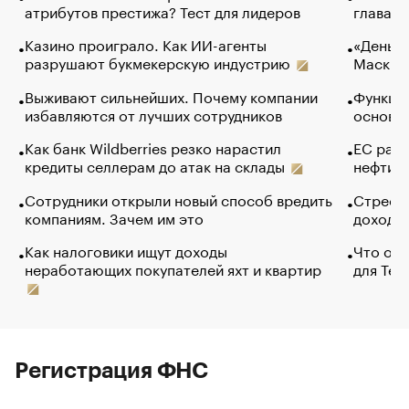
атрибутов престижа? Тест для лидеров
глава к
Казино проиграло. Как ИИ-агенты
«Деньги
разрушают букмекерскую индустрию
Маск в 
Выживают сильнейших. Почему компании
Функции
избавляются от лучших сотрудников
основ э
Как банк Wildberries резко нарастил
ЕС раз
кредиты селлерам до атак на склады
нефти —
Сотрудники открыли новый способ вредить
Стресс 
компаниям. Зачем им это
доходов
Как налоговики ищут доходы
Что обв
неработающих покупателей яхт и квартир
для Tel
Регистрация ФНС