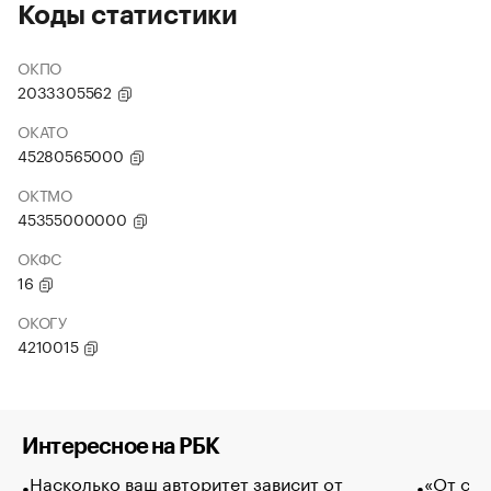
Коды статистики
ОКПО
2033305562
ОКАТО
45280565000
ОКТМО
45355000000
ОКФС
16
ОКОГУ
4210015
Интересное на РБК
Насколько ваш авторитет зависит от
«От спо