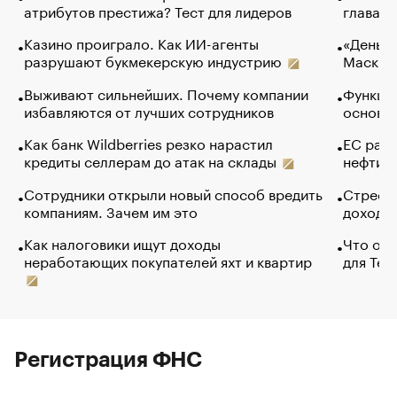
атрибутов престижа? Тест для лидеров
глава к
Казино проиграло. Как ИИ-агенты
«Деньги
разрушают букмекерскую индустрию
Маск в 
Выживают сильнейших. Почему компании
Функции
избавляются от лучших сотрудников
основ э
Как банк Wildberries резко нарастил
ЕС раз
кредиты селлерам до атак на склады
нефти —
Сотрудники открыли новый способ вредить
Стресс 
компаниям. Зачем им это
доходов
Как налоговики ищут доходы
Что обв
неработающих покупателей яхт и квартир
для Tel
Регистрация ФНС