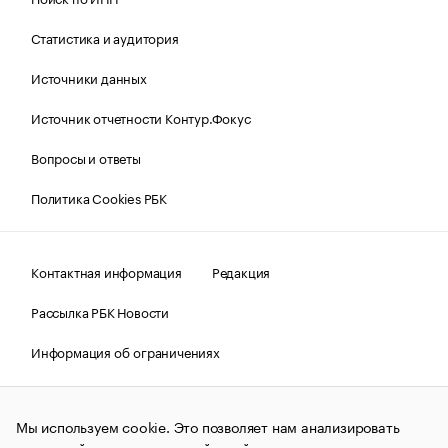
Статистика и аудитория
Источники данных
Источник отчетности Контур.Фокус
Вопросы и ответы
Политика Cookies РБК
Контактная информация
Редакция
Рассылка РБК Новости
Информация об ограничениях
Правовая информация
О соблюдении авторских прав
Мы используем cookie. Это позволяет нам анализировать
© АО «РОСБИЗНЕСКОНСАЛТИНГ»,
1995–2026.
Сообщения
и материалы информационного агентства «РБК»