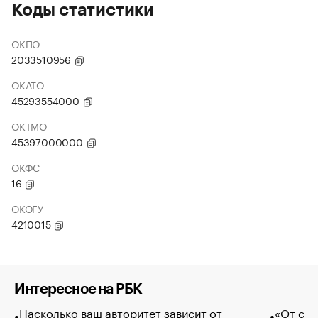
Коды статистики
ОКПО
2033510956
ОКАТО
45293554000
ОКТМО
45397000000
ОКФС
16
ОКОГУ
4210015
Интересное на РБК
Насколько ваш авторитет зависит от
«От спо