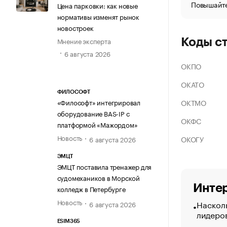
Повышайте
Цена парковки: как новые
нормативы изменят рынок
новостроек
Мнение эксперта
Коды с
6 августа 2026
ОКПО
ОКАТО
ФИЛОСОФТ
ОКТМО
«Философт» интегрировал
оборудование BAS-IP с
ОКФС
платформой «Мажордом»
Новость
ОКОГУ
6 августа 2026
ЭМЦТ
ЭМЦТ поставила тренажер для
судомехаников в Морской
Интер
колледж в Петербурге
Новость
Насколь
6 августа 2026
лидеро
ESIM365