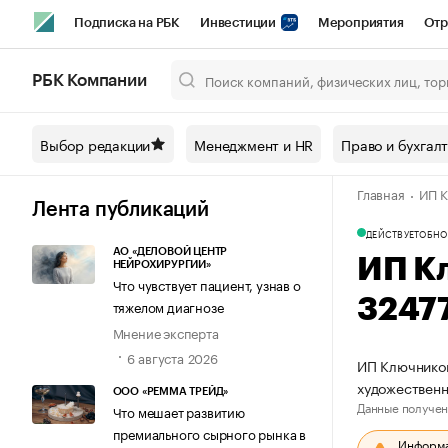
Подписка на РБК
Инвестиции
Мероприятия
Отр
Спорт
Школа управления РБК
РБК Образование
РБ
РБК Компании
Город
Стиль
Крипто
РБК Бизнес-среда
Дискусси
Выбор редакции
Менеджмент и HR
Право и бухгал
Спецпроекты СПб
Конференции СПб
Спецпроекты
Главная
ИП К
Технологии и медиа
Финансы
Рынок наличной валют
Лента публикаций
ДЕЙСТВУЕТ
ОБНО
АО «ДЕЛОВОЙ ЦЕНТР
ИП К
НЕЙРОХИРУРГИИ»
Что чувствует пациент, узнав о
3247
тяжелом диагнозе
Мнение эксперта
6 августа 2026
ИП Ключников
художественн
ООО «РЕММА ТРЕЙД»
Данные получен
Что мешает развитию
премиального сырного рынка в
Информац