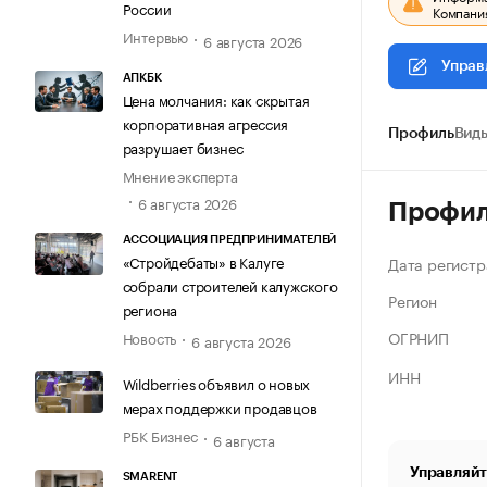
России
Компания
Интервью
6 августа 2026
Управ
АПКБК
Цена молчания: как скрытая
корпоративная агрессия
Профиль
Виды
разрушает бизнес
Мнение эксперта
6 августа 2026
Профи
АССОЦИАЦИЯ ПРЕДПРИНИМАТЕЛЕЙ
«Стройдебаты» в Калуге
Дата регистр
собрали строителей калужского
Регион
региона
ОГРНИП
Новость
6 августа 2026
ИНН
Wildberries объявил о новых
мерах поддержки продавцов
РБК Бизнес
6 августа
Управляйт
SMARENT