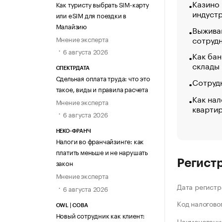
Казино
Как туристу выбрать SIM-карту
индуст
или eSIM для поездки в
Малайзию
Выжива
сотруд
Мнение эксперта
6 августа 2026
Как бан
склады
СПЕКТРДАТА
Сдельная оплата труда: что это
Сотрудн
такое, виды и правила расчета
Как нал
Мнение эксперта
кварти
6 августа 2026
НЕКО-ФРАНЧ
Налоги во франчайзинге: как
платить меньше и не нарушать
Регист
закон
Мнение эксперта
Дата регистр
6 августа 2026
Код налогово
OWL | СОВА
Новый сотрудник как клиент:
Наименование