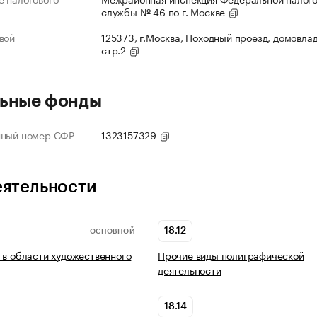
службы № 46 по г. Москве
вой
125373, г.Москва, Походный проезд, домовлад
стр.2
ьные фонды
нный номер СФР
1323157329
еятельности
18.12
ОСНОВНОЙ
 в области художественного
Прочие виды полиграфической
деятельности
18.14