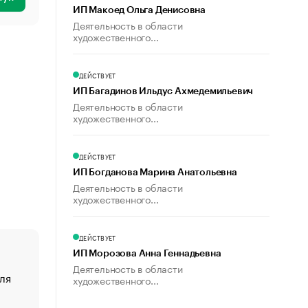
ИП Макоед Ольга Денисовна
Деятельность в области
художественного...
ДЕЙСТВУЕТ
ИП Багадинов Ильдус Ахмедемильевич
Деятельность в области
художественного...
ДЕЙСТВУЕТ
ИП Богданова Марина Анатольевна
Деятельность в области
художественного...
ДЕЙСТВУЕТ
ИП Морозова Анна Геннадьевна
Деятельность в области
ля
«От спорта тело стареет иначе». Как живет глава ко
художественного...
создавшей GTA