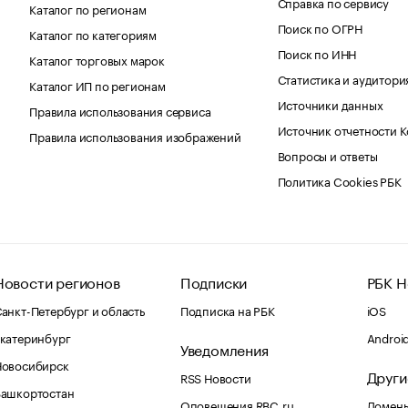
Справка по сервису
Каталог по регионам
Поиск по ОГРН
Каталог по категориям
Поиск по ИНН
Каталог торговых марок
Статистика и аудитори
Каталог ИП по регионам
Источники данных
Правила использования сервиса
Источник отчетности 
Правила использования изображений
Вопросы и ответы
Политика Cookies РБК
Новости регионов
Подписки
РБК Н
анкт-Петербург и область
Подписка на РБК
iOS
катеринбург
Androi
Уведомления
Новосибирск
Други
RSS Новости
Башкортостан
Оповещения RBC.ru
Домены