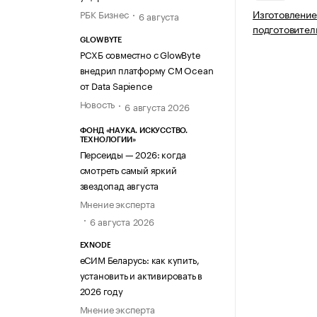
Изготовление
РБК Бизнес
6 августа
подготовител
GLOWBYTE
РСХБ совместно с GlowByte
внедрил платформу CM Ocean
от Data Sapience
Новость
6 августа 2026
ФОНД «НАУКА. ИСКУССТВО.
ТЕХНОЛОГИИ»
Персеиды — 2026: когда
смотреть самый яркий
звездопад августа
Мнение эксперта
6 августа 2026
EXNODE
еСИМ Беларусь: как купить,
установить и активировать в
2026 году
Мнение эксперта