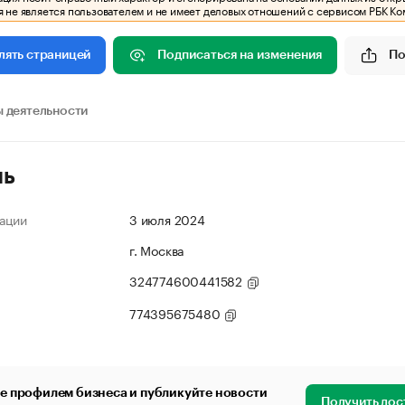
 не является пользователем и не имеет деловых отношений с сервисом РБК Ко
Подписаться на изменения
По
лять страницей
 деятельности
ль
ации
3 июля 2024
г. Москва
324774600441582
774395675480
е профилем бизнеса и публикуйте новости
Получить дос