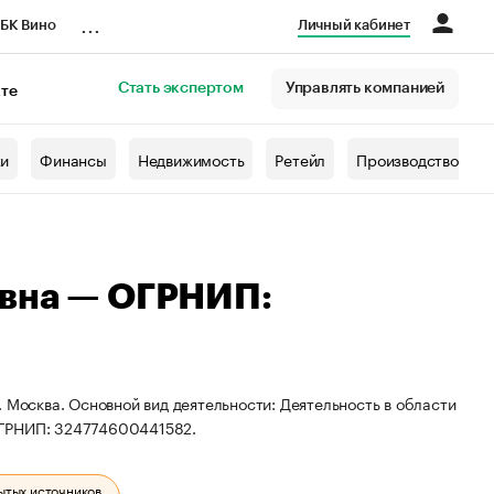
...
БК Вино
Личный кабинет
Стать экспертом
Управлять компанией
кте
азета
жи
Финансы
Недвижимость
Ретейл
Производство
евна — ОГРНИП:
 Москва. Основной вид деятельности: Деятельность в области
ОГРНИП: 324774600441582.
ытых источников.