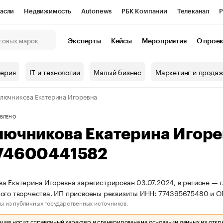
асли
Недвижимость
Autonews
РБК Компании
Телеканал
Р
К Курсы
РБК Life
Тренды
Визионеры
Национальные проекты
Эксперты
Кейсы
Мероприятия
О прое
онный клуб
Исследования
Кредитные рейтинги
Франшизы
Г
терия
IT и технологии
Малый бизнес
Маркетинг и прода
Проверка контрагентов
Политика
Экономика
Бизнес
лючникова Екатерина Игоревна
ы
ВЛЕНО
лючникова Екатерина Игор
74600441582
а Екатерина Игоревна зарегистрирован 03.07.2024, в регионе — г.
ого творчества. ИП присвоены реквизиты ИНН: 774395675480 и 
ы из публичных государственных источников.
ия носит справочный характер и сгенерирована на основании данных из откр