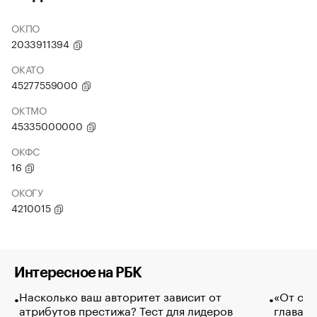
ОКПО
2033911394
ОКАТО
45277559000
ОКТМО
45335000000
ОКФС
16
ОКОГУ
4210015
Интересное на РБК
Насколько ваш авторитет зависит от
«От спо
атрибутов престижа? Тест для лидеров
глава к