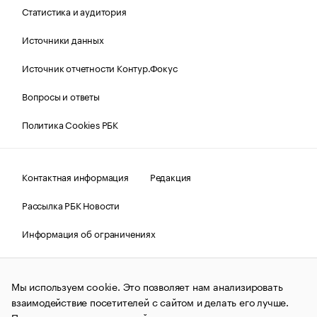
Статистика и аудитория
Источники данных
Источник отчетности Контур.Фокус
Вопросы и ответы
Политика Cookies РБК
Контактная информация
Редакция
Рассылка РБК Новости
Информация об ограничениях
Правовая информация
О соблюдении авторских прав
Мы используем cookie. Это позволяет нам анализировать
© АО «РОСБИЗНЕСКОНСАЛТИНГ»,
1995–2026.
Сообщения
и материалы информационного агентства «РБК»
взаимодействие посетителей с сайтом и делать его лучше.
(зарегистрировано Федеральной службой по надзору в сфере