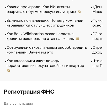
Казино проиграло. Как ИИ-агенты
«Деньги
разрушают букмекерскую индустрию
Маск в 
Выживают сильнейших. Почему компании
Функции
избавляются от лучших сотрудников
основ э
Как банк Wildberries резко нарастил
ЕС раз
кредиты селлерам до атак на склады
нефти —
Сотрудники открыли новый способ вредить
Стресс 
компаниям. Зачем им это
доходов
Как налоговики ищут доходы
Что обв
неработающих покупателей яхт и квартир
для Tel
Регистрация ФНС
Дата регистрации