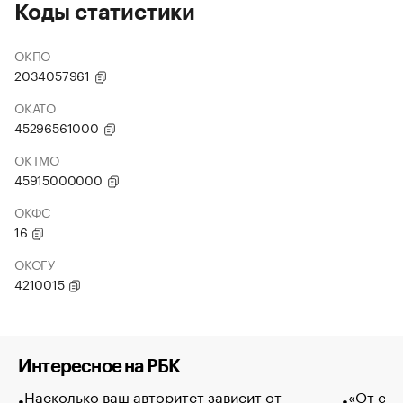
Коды статистики
ОКПО
2034057961
ОКАТО
45296561000
ОКТМО
45915000000
ОКФС
16
ОКОГУ
4210015
Интересное на РБК
Насколько ваш авторитет зависит от
«От спо