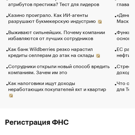
атрибутов престижа? Тест для лидеров
глава к
Казино проиграло. Как ИИ-агенты
«Деньги
разрушают букмекерскую индустрию
Маск в 
Выживают сильнейших. Почему компании
Функции
избавляются от лучших сотрудников
основ э
Как банк Wildberries резко нарастил
ЕС раз
кредиты селлерам до атак на склады
нефти —
Сотрудники открыли новый способ вредить
Стресс 
компаниям. Зачем им это
доходов
Как налоговики ищут доходы
Что обв
неработающих покупателей яхт и квартир
для Tel
Регистрация ФНС