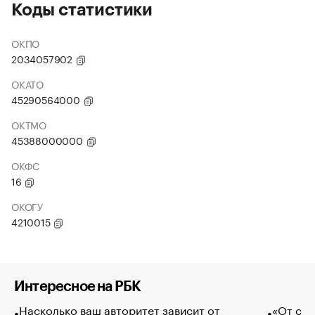
Коды статистики
ОКПО
2034057902
ОКАТО
45290564000
ОКТМО
45388000000
ОКФС
16
ОКОГУ
4210015
Интересное на РБК
Насколько ваш авторитет зависит от
«От спо