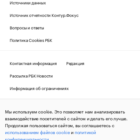
Источники данных
Источник отчетности Контур.Фокус
Вопросы и ответы
Политика Cookies РБК
Контактная информация
Редакция
Рассылка РБК Новости
Информация об ограничениях
Правовая информация
О соблюдении авторских прав
Мы используем cookie. Это позволяет нам анализировать
© АО «РОСБИЗНЕСКОНСАЛТИНГ»,
1995–2026.
Сообщения
и материалы информационного агентства «РБК»
взаимодействие посетителей с сайтом и делать его лучше.
(зарегистрировано Федеральной службой по надзору в сфере
Продолжая пользоваться сайтом, вы соглашаетесь с
связи, информационных технологий и массовых
использованием файлов cookie
и
политикой
коммуникаций (Роскомнадзор) 09.12.2015 за номером ИА
№ФС77-63848) сопровождаются пометкой «РБК». Отдельные
конфиденциальности
.