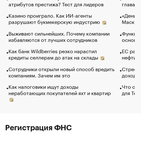
атрибутов престижа? Тест для лидеров
глава к
Казино проиграло. Как ИИ-агенты
«Деньги
разрушают букмекерскую индустрию
Маск в 
Выживают сильнейших. Почему компании
Функции
избавляются от лучших сотрудников
основ э
Как банк Wildberries резко нарастил
ЕС раз
кредиты селлерам до атак на склады
нефти —
Сотрудники открыли новый способ вредить
Стресс 
компаниям. Зачем им это
доходов
Как налоговики ищут доходы
Что обв
неработающих покупателей яхт и квартир
для Tel
Регистрация ФНС