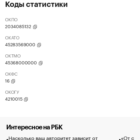
Коды статистики
ОКПО
2034085132
ОКАТО
45283569000
ОКТМО
45368000000
ОКФС
16
ОКОГУ
4210015
Интересное на РБК
Насколько ваш авторитет зависит от
«От спо