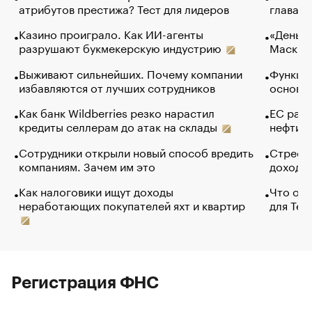
атрибутов престижа? Тест для лидеров
глава к
Казино проиграло. Как ИИ-агенты
«Деньги
разрушают букмекерскую индустрию
Маск в 
Выживают сильнейших. Почему компании
Функции
избавляются от лучших сотрудников
основ э
Как банк Wildberries резко нарастил
ЕС раз
кредиты селлерам до атак на склады
нефти —
Сотрудники открыли новый способ вредить
Стресс 
компаниям. Зачем им это
доходов
Как налоговики ищут доходы
Что обв
неработающих покупателей яхт и квартир
для Tel
Регистрация ФНС