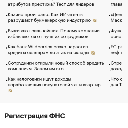
атрибутов престижа? Тест для лидеров
глава к
Казино проиграло. Как ИИ-агенты
«Деньги
разрушают букмекерскую индустрию
Маск в 
Выживают сильнейших. Почему компании
Функции
избавляются от лучших сотрудников
основ э
Как банк Wildberries резко нарастил
ЕС раз
кредиты селлерам до атак на склады
нефти —
Сотрудники открыли новый способ вредить
Стресс 
компаниям. Зачем им это
доходов
Как налоговики ищут доходы
Что обв
неработающих покупателей яхт и квартир
для Tel
Регистрация ФНС