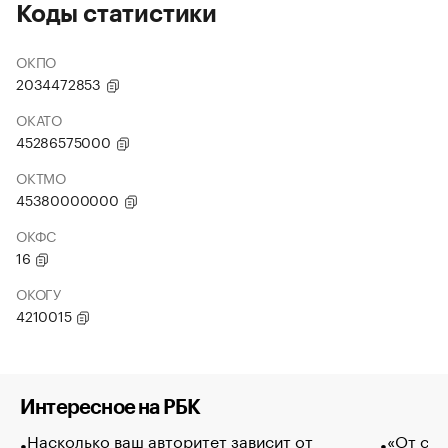
Коды статистики
ОКПО
2034472853
ОКАТО
45286575000
ОКТМО
45380000000
ОКФС
16
ОКОГУ
4210015
Интересное на РБК
Насколько ваш авторитет зависит от
«От спо