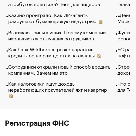
атрибутов престижа? Тест для лидеров
глава к
Казино проиграло. Как ИИ-агенты
«Деньги
разрушают букмекерскую индустрию
Маск в 
Выживают сильнейших. Почему компании
Функции
избавляются от лучших сотрудников
основ э
Как банк Wildberries резко нарастил
ЕС раз
кредиты селлерам до атак на склады
нефти —
Сотрудники открыли новый способ вредить
Стресс 
компаниям. Зачем им это
доходов
Как налоговики ищут доходы
Что обв
неработающих покупателей яхт и квартир
для Tel
Регистрация ФНС