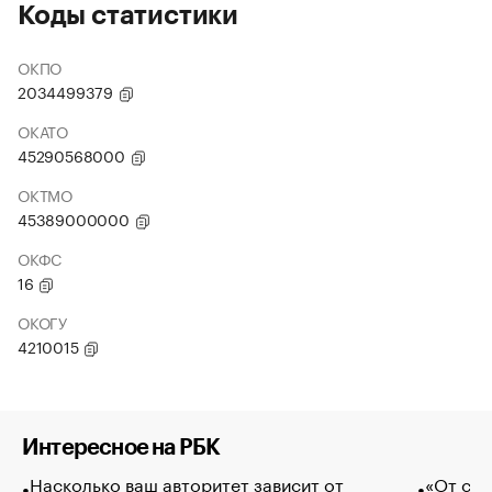
Коды статистики
ОКПО
2034499379
ОКАТО
45290568000
ОКТМО
45389000000
ОКФС
16
ОКОГУ
4210015
Интересное на РБК
Насколько ваш авторитет зависит от
«От спо