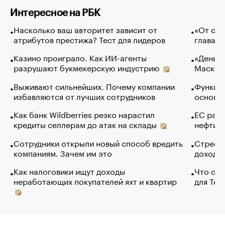
Интересное на РБК
Насколько ваш авторитет зависит от
«От спо
атрибутов престижа? Тест для лидеров
глава к
Казино проиграло. Как ИИ-агенты
«Деньги
разрушают букмекерскую индустрию
Маск в 
Выживают сильнейших. Почему компании
Функции
избавляются от лучших сотрудников
основ э
Как банк Wildberries резко нарастил
ЕС раз
кредиты селлерам до атак на склады
нефти —
Сотрудники открыли новый способ вредить
Стресс 
компаниям. Зачем им это
доходов
Как налоговики ищут доходы
Что обв
неработающих покупателей яхт и квартир
для Tel