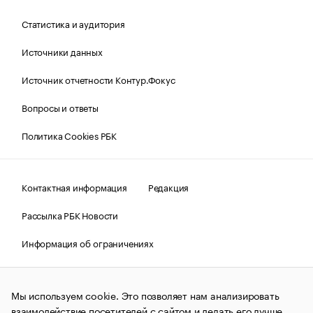
Статистика и аудитория
Источники данных
Источник отчетности Контур.Фокус
Вопросы и ответы
Политика Cookies РБК
Контактная информация
Редакция
Рассылка РБК Новости
Информация об ограничениях
Правовая информация
О соблюдении авторских прав
Мы используем cookie. Это позволяет нам анализировать
© АО «РОСБИЗНЕСКОНСАЛТИНГ»,
1995–2026.
Сообщения
и материалы информационного агентства «РБК»
взаимодействие посетителей с сайтом и делать его лучше.