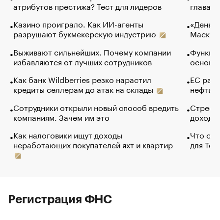
атрибутов престижа? Тест для лидеров
глава к
Казино проиграло. Как ИИ-агенты
«Деньги
разрушают букмекерскую индустрию
Маск в 
Выживают сильнейших. Почему компании
Функции
избавляются от лучших сотрудников
основ э
Как банк Wildberries резко нарастил
ЕС раз
кредиты селлерам до атак на склады
нефти —
Сотрудники открыли новый способ вредить
Стресс 
компаниям. Зачем им это
доходов
Как налоговики ищут доходы
Что обв
неработающих покупателей яхт и квартир
для Tel
Регистрация ФНС