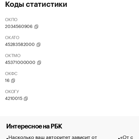
Коды статистики
ОКПО
2034560906
ОКАТО
45283582000
ОКТМО
45371000000
ОКФС
16
ОКОГУ
4210015
Интересное на РБК
Насколько ваш авторитет зависит от
«От спо