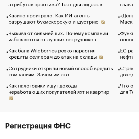
атрибутов престижа? Тест для лидеров
глава к
Казино проиграло. Как ИИ-агенты
«Деньги
разрушают букмекерскую индустрию
Маск в 
Выживают сильнейших. Почему компании
Функции
избавляются от лучших сотрудников
основ э
Как банк Wildberries резко нарастил
ЕС раз
кредиты селлерам до атак на склады
нефти —
Сотрудники открыли новый способ вредить
Стресс 
компаниям. Зачем им это
доходов
Как налоговики ищут доходы
Что обв
неработающих покупателей яхт и квартир
для Tel
Регистрация ФНС