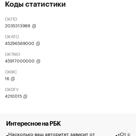
Коды статистики
ОКПО
2035313988
ОКАТО
45296569000
ОКТМО
45917000000
ОКФС
16
ОКОГУ
4210015
Интересное на РБК
Насколько ваш авторитет зависит от
«От спо