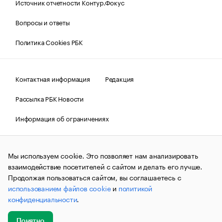
Источник отчетности Контур.Фокус
Вопросы и ответы
Политика Cookies РБК
Контактная информация
Редакция
Рассылка РБК Новости
Информация об ограничениях
Правовая информация
О соблюдении авторских прав
Мы используем cookie. Это позволяет нам анализировать
© АО «РОСБИЗНЕСКОНСАЛТИНГ»,
1995–2026.
Сообщения
и материалы информационного агентства «РБК»
взаимодействие посетителей с сайтом и делать его лучше.
(зарегистрировано Федеральной службой по надзору в сфере
Продолжая пользоваться сайтом, вы соглашаетесь с
связи, информационных технологий и массовых
использованием файлов cookie
и
политикой
коммуникаций (Роскомнадзор) 09.12.2015 за номером ИА
№ФС77-63848) сопровождаются пометкой «РБК». Отдельные
конфиденциальности
.
публикации могут содержать информацию,
не предназначенную для пользователей
до 18 лет.
companycardsfeedback@rbc.ru
Понятно