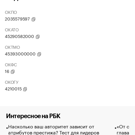
ОКПО
2035579597
ОКАТО
45290582000
ОКТМО
45393000000
ОКФС
16
ОКОГУ
4210015
Интересное на РБК
Насколько ваш авторитет зависит от
«От спо
атрибутов престижа? Тест для лидеров
глава к