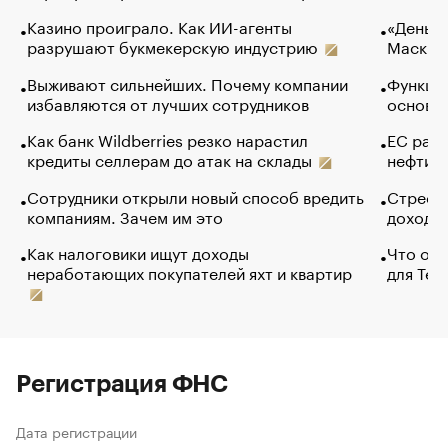
Казино проиграло. Как ИИ-агенты
«Деньги
разрушают букмекерскую индустрию
Маск в 
Выживают сильнейших. Почему компании
Функции
избавляются от лучших сотрудников
основ э
Как банк Wildberries резко нарастил
ЕС раз
кредиты селлерам до атак на склады
нефти —
Сотрудники открыли новый способ вредить
Стресс 
компаниям. Зачем им это
доходов
Как налоговики ищут доходы
Что обв
неработающих покупателей яхт и квартир
для Tel
Регистрация ФНС
Дата регистрации