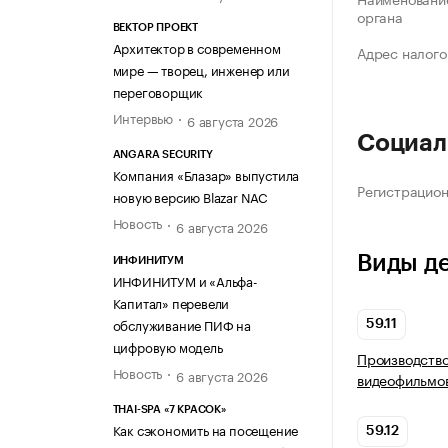
органа
ВЕКТОР ПРОЕКТ
Архитектор в современном
Адрес налого
мире — творец, инженер или
переговорщик
Интервью
6 августа 2026
Социал
ANGARA SECURITY
Компания «Блазар» выпустила
Регистрацио
новую версию Blazar NAC
Новость
6 августа 2026
Виды д
ИНФИНИТУМ
ИНФИНИТУМ и «Альфа-
Капитал» перевели
обслуживание ПИФ на
59.11
цифровую модель
Производство
Новость
6 августа 2026
видеофильмов
THAI-SPA «7 КРАСОК»
Как сэкономить на посещение
59.12