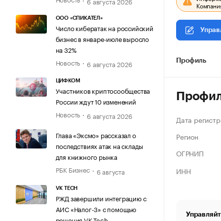
6 августа 2026
Компания
ООО «СПИКАТЕЛ»
Число кибератак на российский
Управ
бизнес в январе-июле выросло
на 32%
Новость
Профиль
6 августа 2026
ЦИФКОМ
Участников криптосообщества
Профи
России ждут 10 изменений
Новость
6 августа 2026
Дата регистр
Глава «Эксмо» рассказал о
Регион
последствиях атак на склады
ОГРНИП
для книжного рынка
РБК Бизнес
ИНН
6 августа
VK TECH
РЖД завершили интеграцию с
АИС «Налог-3» с помощью
Управляйт
решения VK Tech