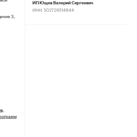
ИП Ющев Валерий Сергеевич
ИНН: 502729514844
ение 3,
в,
программ