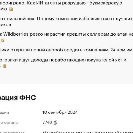
 проиграло. Как ИИ-агенты разрушают букмекерскую
рию
ют сильнейших. Почему компании избавляются от лучших
ников
к Wildberries резко нарастил кредиты селлерам до атак н
ики открыли новый способ вредить компаниям. Зачем им
оговики ищут доходы неработающих покупателей яхт и
р
рация ФНС
ации
10 сентября 2024
го органа
7746
 налогового
Межрайонная инспекция Федеральной налог