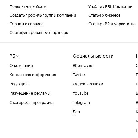
Поделиться кейсом
Учебник РБК Компании
Создать профиль группы компаний
Статьи о бизнесе
Отзывы о сервисе
Словарь PR и маркетинга
Сертифицированные партнеры
РБК
Социальные сети
О компании
ВКонтакте
С
Контактная информация
Twitter
Е
Редакция
Одноклассники
Размещение рекламы
YouTube
Стажерская программа
Telegram
В
Дзен
К