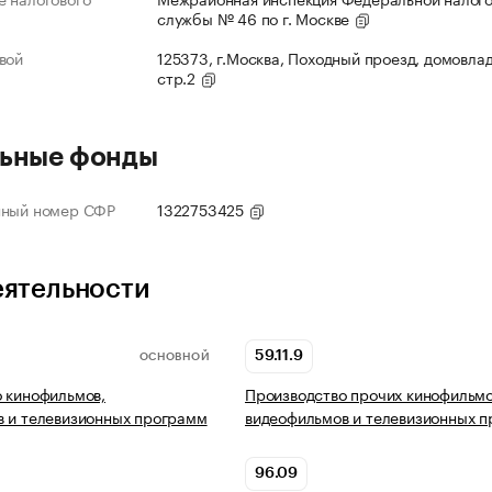
службы № 46 по г. Москве
вой
125373, г.Москва, Походный проезд, домовлад
стр.2
ьные фонды
нный номер СФР
1322753425
еятельности
59.11.9
ОСНОВНОЙ
 кинофильмов,
Производство прочих кинофильмо
 и телевизионных программ
видеофильмов и телевизионных 
96.09