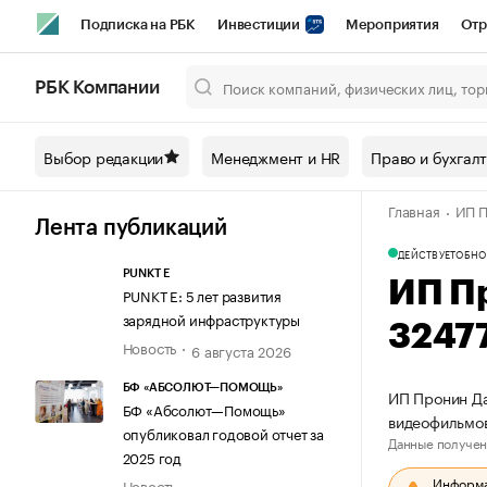
Подписка на РБК
Инвестиции
Мероприятия
Отр
Спорт
Школа управления РБК
РБК Образование
РБ
РБК Компании
Город
Стиль
Крипто
РБК Бизнес-среда
Дискусси
Выбор редакции
Менеджмент и HR
Право и бухгал
Спецпроекты СПб
Конференции СПб
Спецпроекты
Главная
ИП П
Технологии и медиа
Финансы
Рынок наличной валют
Лента публикаций
ДЕЙСТВУЕТ
ОБНО
PUNKT E
ИП П
PUNKT E: 5 лет развития
зарядной инфраструктуры
3247
Новость
6 августа 2026
БФ «АБСОЛЮТ—ПОМОЩЬ»
ИП Пронин Да
БФ «Абсолют—Помощь»
видеофильмо
опубликовал годовой отчет за
Данные получен
2025 год
Информац
Новость