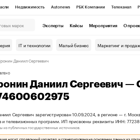
асли
Недвижимость
Autonews
РБК Компании
Телеканал
Р
К Курсы
РБК Life
Тренды
Визионеры
Национальные проекты
Эксперты
Кейсы
Мероприятия
О прое
онный клуб
Исследования
Кредитные рейтинги
Франшизы
Г
терия
IT и технологии
Малый бизнес
Маркетинг и прода
Проверка контрагентов
Политика
Экономика
Бизнес
ронин Даниил Сергеевич
ы
ВЛЕНО
ронин Даниил Сергеевич —
74600602975
ниил Сергеевич зарегистрирован 10.09.2024, в регионе — г. Моск
в и телевизионных программ. ИП присвоены реквизиты ИНН: 772
ы из публичных государственных источников.
ия носит справочный характер и сгенерирована на основании данных из откр