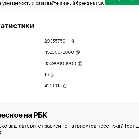
 узнаваемость и развивайте личный бренд на РБК
татистики
2035575011
45290572000
45390000000
16
4210015
есное на РБК
ко ваш авторитет зависит от атрибутов престижа? Тест д
в