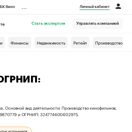
...
БК Вино
Личный кабинет
Стать экспертом
Управлять компанией
кте
азета
жи
Финансы
Недвижимость
Ретейл
Производство
 ОГРНИП:
ва. Основной вид деятельности: Производство кинофильмов,
389870779 и ОГРНИП: 324774600602975.
ытых источников.