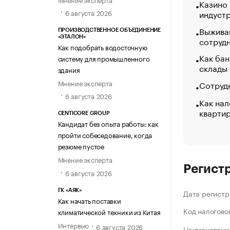
Казино
индуст
6 августа 2026
Выжива
ПРОИЗВОДСТВЕННОЕ ОБЪЕДИНЕНИЕ
«ЭТАЛОН»
сотруд
Как подобрать водосточную
Как бан
систему для промышленного
склады
здания
Мнение эксперта
Сотрудн
6 августа 2026
Как нал
кварти
CENTICORE GROUP
Кандидат без опыта работы: как
пройти собеседование, когда
резюме пустое
Мнение эксперта
Регист
6 августа 2026
ГК «АЯК»
Дата регистр
Как начать поставки
Код налогово
климатической техники из Китая
Интервью
6 августа 2026
Наименование