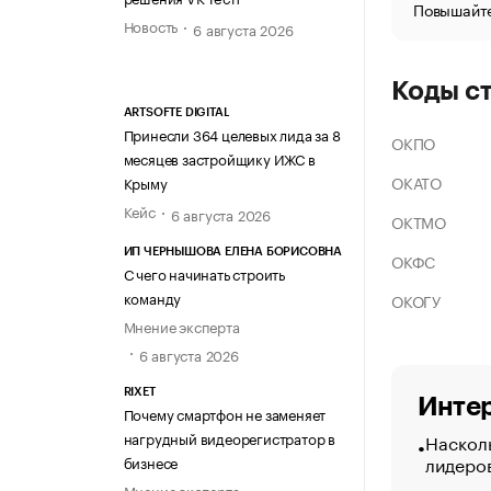
Повышайте
Новость
6 августа 2026
Коды с
ARTSOFTE DIGITAL
Принесли 364 целевых лида за 8
ОКПО
месяцев застройщику ИЖС в
ОКАТО
Крыму
Кейс
6 августа 2026
ОКТМО
ИП ЧЕРНЫШОВА ЕЛЕНА БОРИСОВНА
ОКФС
С чего начинать строить
команду
ОКОГУ
Мнение эксперта
6 августа 2026
RIXET
Интер
Почему смартфон не заменяет
нагрудный видеорегистратор в
Насколь
лидеро
бизнесе
Мнение эксперта