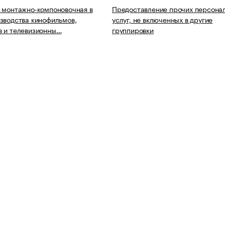
 монтажно-компоновочная в
Предоставление прочих персона
зводства кинофильмов,
услуг, не включенных в другие
в и телевизионны…
группировки