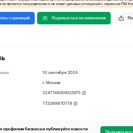
 не является пользователем и не имеет деловых отношений с сервисом РБК Ко
Подписаться на изменения
По
лять страницей
ль
ации
10 сентября 2024
г. Москва
324774600602975
772389870779
е профилем бизнеса и публикуйте новости
Получить дос