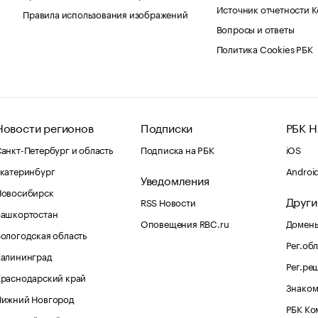
Источник отчетности 
Правила использования изображений
Вопросы и ответы
Политика Cookies РБК
Новости регионов
Подписки
РБК Н
анкт-Петербург и область
Подписка на РБК
iOS
катеринбург
Androi
Уведомления
Новосибирск
Други
RSS Новости
Башкортостан
Оповещения RBC.ru
Домены
ологодская область
Рег.об
Калининград
Рег.ре
раснодарский край
Знаком
Нижний Новгород
РБК Ко