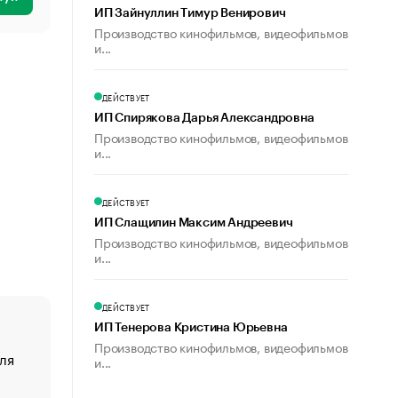
ИП Зайнуллин Тимур Венирович
Производство кинофильмов, видеофильмов
и...
ДЕЙСТВУЕТ
ИП Спирякова Дарья Александровна
Производство кинофильмов, видеофильмов
и...
ДЕЙСТВУЕТ
ИП Слащилин Максим Андреевич
Производство кинофильмов, видеофильмов
и...
ДЕЙСТВУЕТ
ИП Тенерова Кристина Юрьевна
Производство кинофильмов, видеофильмов
ля
«От спорта тело стареет иначе». Как живет глава ко
и...
создавшей GTA