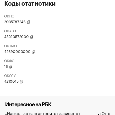
Коды статистики
ОКПО
2035787246
ОКАТО
45290572000
ОКТМО
45390000000
ОКФС
16
ОКОГУ
4210015
Интересное на РБК
Насколько ваш авторитет зависит от
«От спо