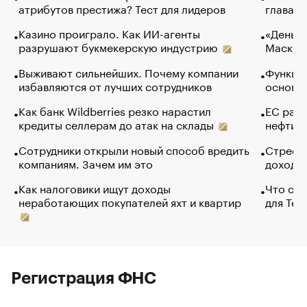
атрибутов престижа? Тест для лидеров
глава к
Казино проиграло. Как ИИ-агенты
«Деньги
разрушают букмекерскую индустрию
Маск в 
Выживают сильнейших. Почему компании
Функции
избавляются от лучших сотрудников
основ э
Как банк Wildberries резко нарастил
ЕС раз
кредиты селлерам до атак на склады
нефти —
Сотрудники открыли новый способ вредить
Стресс 
компаниям. Зачем им это
доходов
Как налоговики ищут доходы
Что обв
неработающих покупателей яхт и квартир
для Tel
Регистрация ФНС