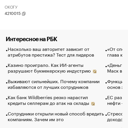
ОКОГУ
4210015
Интересное на РБК
Насколько ваш авторитет зависит от
«От спор
атрибутов престижа? Тест для лидеров
глава ко
Казино проиграло. Как ИИ-агенты
«Деньги б
разрушают букмекерскую индустрию
Маск в и
Выживают сильнейших. Почему компании
Функции 
избавляются от лучших сотрудников
основ эф
Как банк Wildberries резко нарастил
ЕС разре
кредиты селлерам до атак на склады
нефти — 
Сотрудники открыли новый способ вредить
Стресс о
компаниям. Зачем им это
доходов 