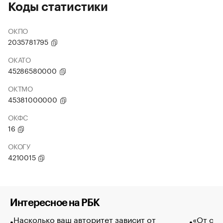
Коды статистики
ОКПО
2035781795
ОКАТО
45286580000
ОКТМО
45381000000
ОКФС
16
ОКОГУ
4210015
Интересное на РБК
Насколько ваш авторитет зависит от
«От спо