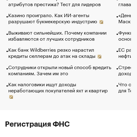
атрибутов престижа? Тест для лидеров
глава к
Казино проиграло. Как ИИ-агенты
«Деньги
разрушают букмекерскую индустрию
Маск в 
Выживают сильнейших. Почему компании
Функции
избавляются от лучших сотрудников
основ э
Как банк Wildberries резко нарастил
ЕС раз
кредиты селлерам до атак на склады
нефти —
Сотрудники открыли новый способ вредить
Стресс 
компаниям. Зачем им это
доходов
Как налоговики ищут доходы
Что обв
неработающих покупателей яхт и квартир
для Tel
Регистрация ФНС