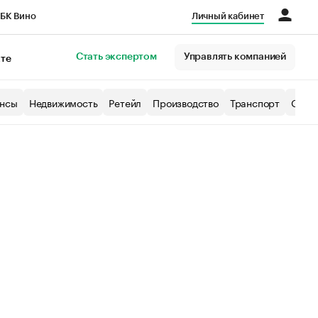
БК Вино
Личный кабинет
Город
Стать экспертом
Управлять компанией
кте
нсы
Недвижимость
Ретейл
Производство
Транспорт
Образ