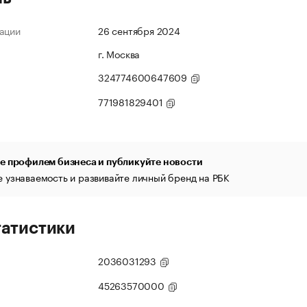
ации
26 сентября 2024
г. Москва
324774600647609
771981829401
е профилем бизнеса и публикуйте новости
 узнаваемость и развивайте личный бренд на РБК
татистики
2036031293
45263570000