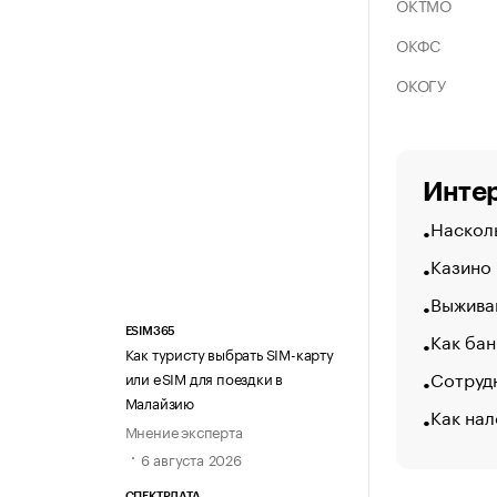
ОКТМО
ОКФС
ОКОГУ
Интер
Насколь
Казино
Выжива
ESIM365
Как бан
Как туристу выбрать SIM-карту
Сотрудн
или eSIM для поездки в
Малайзию
Как нал
Мнение эксперта
6 августа 2026
СПЕКТРДАТА