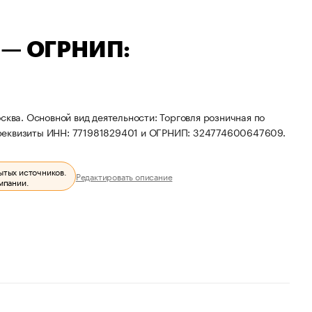
а — ОГРНИП:
сква. Основной вид деятельности: Торговля розничная по
 реквизиты ИНН: 771981829401 и ОГРНИП: 324774600647609.
ытых источников.
Редактировать описание
мпании.