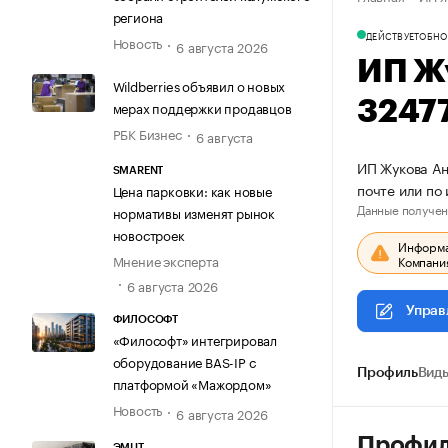
региона
ДЕЙСТВУЕТ
ОБНО
Новость
6 августа 2026
ИП Ж
Wildberries объявил о новых
3247
мерах поддержки продавцов
РБК Бизнес
6 августа
ИП Жукова Ан
SMARENT
почте или по
Цена парковки: как новые
Данные получен
нормативы изменят рынок
новостроек
Информац
Мнение эксперта
Компания
6 августа 2026
Управ
ФИЛОСОФТ
«Философт» интегрировал
оборудование BAS-IP с
Профиль
Виды
платформой «Мажордом»
Новость
6 августа 2026
Профи
ЭМЦТ