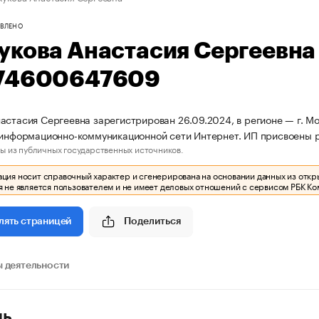
ВЛЕНО
укова Анастасия Сергеевн
74600647609
астасия Сергеевна зарегистрирован 26.09.2024, в регионе — г. Мо
 информационно-коммуникационной сети Интернет. ИП присвоены
ы из публичных государственных источников.
ия носит справочный характер и сгенерирована на основании данных из откр
 не является пользователем и не имеет деловых отношений с сервисом РБК Ко
Поделиться
лять страницей
 деятельности
ль