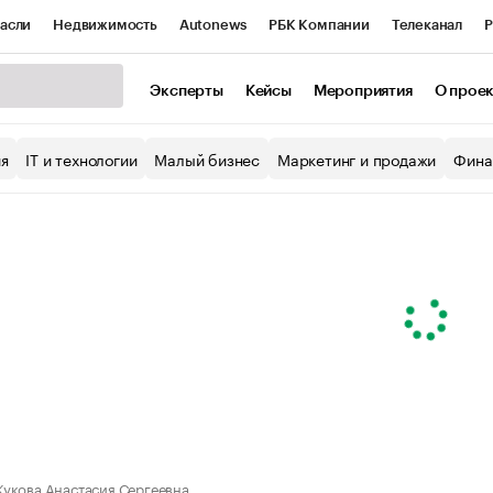
асли
Недвижимость
Autonews
РБК Компании
Телеканал
Р
К Курсы
РБК Life
Тренды
Визионеры
Национальные проекты
Эксперты
Кейсы
Мероприятия
О прое
уб
Исследования
Кредитные рейтинги
Франшизы
Газета
ия
IT и технологии
Малый бизнес
Маркетинг и продажи
Фина
Проверка контрагентов
Политика
Экономика
Бизнес
ы
укова Анастасия Сергеевна