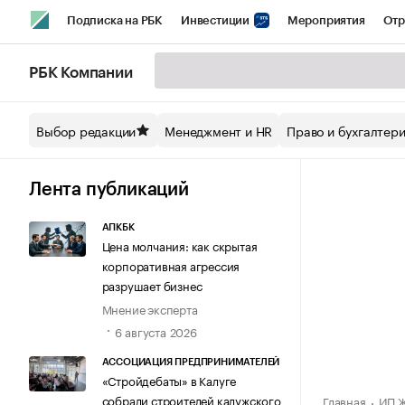
Подписка на РБК
Инвестиции
Мероприятия
Отр
Спорт
Школа управления РБК
РБК Образование
РБ
РБК Компании
Стиль
Крипто
РБК Бизнес-среда
Дискуссионный кл
Выбор редакции
Менеджмент и HR
Право и бухгалтер
Спецпроекты СПб
Конференции СПб
Спецпроекты
Технологии и медиа
Финансы
Рынок наличной валют
Лента публикаций
АПКБК
Цена молчания: как скрытая
корпоративная агрессия
разрушает бизнес
Мнение эксперта
6 августа 2026
АССОЦИАЦИЯ ПРЕДПРИНИМАТЕЛЕЙ
«Стройдебаты» в Калуге
собрали строителей калужского
Главная
ИП Ж