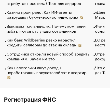
атрибутов престижа? Тест для лидеров
глава к
Казино проиграло. Как ИИ-агенты
«Деньги
разрушают букмекерскую индустрию
Маск в 
Выживают сильнейших. Почему компании
Функции
избавляются от лучших сотрудников
основ э
Как банк Wildberries резко нарастил
ЕС раз
кредиты селлерам до атак на склады
нефти —
Сотрудники открыли новый способ вредить
Стресс 
компаниям. Зачем им это
доходов
Как налоговики ищут доходы
Что обв
неработающих покупателей яхт и квартир
для Tel
Регистрация ФНС