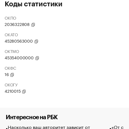
Коды статистики
ОКПО
2036322808
ОКАТО
45280563000
ОКТМО
45354000000
ОКФС
16
ОКОГУ
4210015
Интересное на РБК
Насколько ваш авторитет зависит от
«От спо