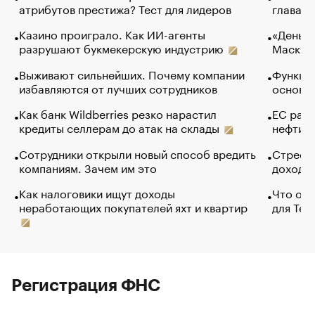
атрибутов престижа? Тест для лидеров
глава к
Казино проиграло. Как ИИ-агенты
«Деньги
разрушают букмекерскую индустрию
Маск в 
Выживают сильнейших. Почему компании
Функции
избавляются от лучших сотрудников
основ э
Как банк Wildberries резко нарастил
ЕС раз
кредиты селлерам до атак на склады
нефти —
Сотрудники открыли новый способ вредить
Стресс 
компаниям. Зачем им это
доходов
Как налоговики ищут доходы
Что обв
неработающих покупателей яхт и квартир
для Tel
Регистрация ФНС