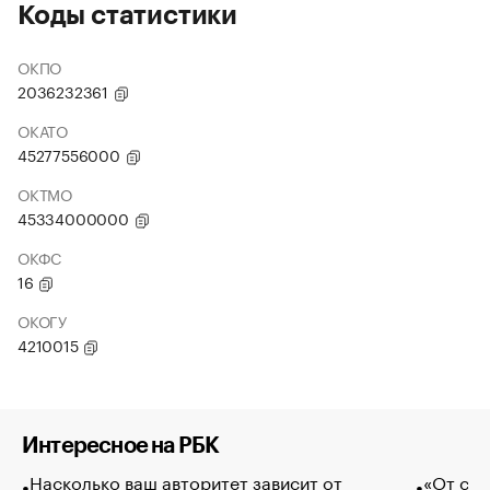
Коды статистики
ОКПО
2036232361
ОКАТО
45277556000
ОКТМО
45334000000
ОКФС
16
ОКОГУ
4210015
Интересное на РБК
Насколько ваш авторитет зависит от
«От спо