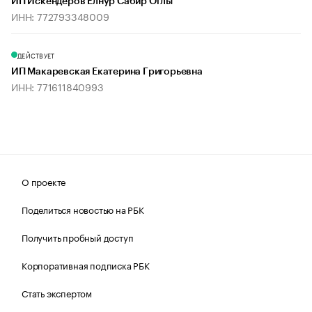
ИП Искендеров Елнур Сабир Оглы
ИНН: 772793348009
ДЕЙСТВУЕТ
ИП Макаревская Екатерина Григорьевна
ИНН: 771611840993
О проекте
Поделиться новостью на РБК
Получить пробный доступ
Корпоративная подписка РБК
Стать экспертом