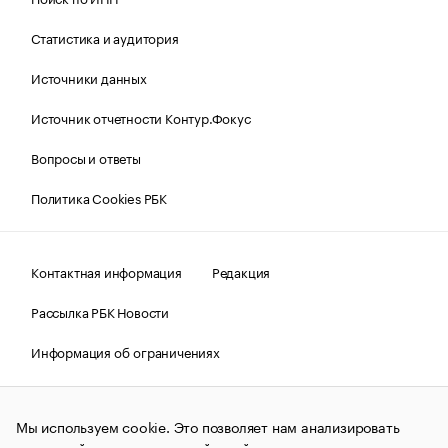
Статистика и аудитория
Источники данных
Источник отчетности Контур.Фокус
Вопросы и ответы
Политика Cookies РБК
Контактная информация
Редакция
Рассылка РБК Новости
Информация об ограничениях
Правовая информация
О соблюдении авторских прав
Мы используем cookie. Это позволяет нам анализировать
© АО «РОСБИЗНЕСКОНСАЛТИНГ»,
1995–2026.
Сообщения
и материалы информационного агентства «РБК»