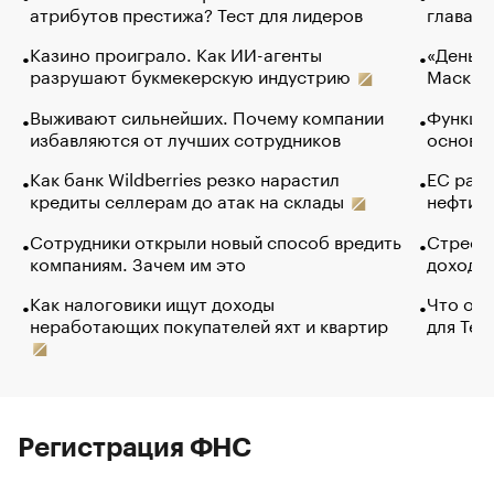
атрибутов престижа? Тест для лидеров
глава к
Казино проиграло. Как ИИ-агенты
«Деньги
разрушают букмекерскую индустрию
Маск в 
Выживают сильнейших. Почему компании
Функции
избавляются от лучших сотрудников
основ э
Как банк Wildberries резко нарастил
ЕС раз
кредиты селлерам до атак на склады
нефти —
Сотрудники открыли новый способ вредить
Стресс 
компаниям. Зачем им это
доходов
Как налоговики ищут доходы
Что обв
неработающих покупателей яхт и квартир
для Tel
Регистрация ФНС