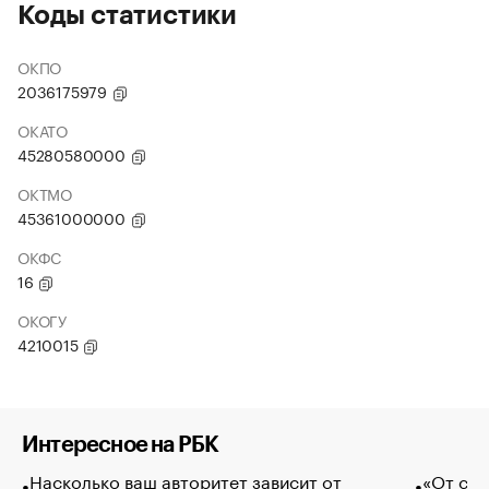
Коды статистики
ОКПО
2036175979
ОКАТО
45280580000
ОКТМО
45361000000
ОКФС
16
ОКОГУ
4210015
Интересное на РБК
Насколько ваш авторитет зависит от
«От спо