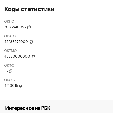
Коды статистики
ОКПО
2036546056
ОКАТО
45286575000
ОКТМО
45380000000
ОКФС
16
ОКОГУ
4210015
Интересное на РБК