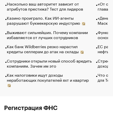
Насколько ваш авторитет зависит от
«От спо
атрибутов престижа? Тест для лидеров
глава к
Казино проиграло. Как ИИ-агенты
«Деньги
разрушают букмекерскую индустрию
Маск в 
Выживают сильнейших. Почему компании
Функции
избавляются от лучших сотрудников
основ э
Как банк Wildberries резко нарастил
ЕС раз
кредиты селлерам до атак на склады
нефти —
Сотрудники открыли новый способ вредить
Стресс 
компаниям. Зачем им это
доходов
Как налоговики ищут доходы
Что обв
неработающих покупателей яхт и квартир
для Tel
Регистрация ФНС