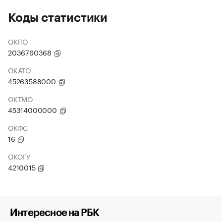
Коды статистики
ОКПО
2036760368
ОКАТО
45263588000
ОКТМО
45314000000
ОКФС
16
ОКОГУ
4210015
Интересное на РБК