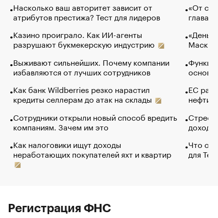
Насколько ваш авторитет зависит от
«От спо
атрибутов престижа? Тест для лидеров
глава к
Казино проиграло. Как ИИ-агенты
«Деньги
разрушают букмекерскую индустрию
Маск в 
Выживают сильнейших. Почему компании
Функции
избавляются от лучших сотрудников
основ э
Как банк Wildberries резко нарастил
ЕС раз
кредиты селлерам до атак на склады
нефти —
Сотрудники открыли новый способ вредить
Стресс 
компаниям. Зачем им это
доходов
Как налоговики ищут доходы
Что обв
неработающих покупателей яхт и квартир
для Tel
Регистрация ФНС