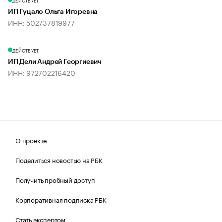
ДЕЙСТВУЕТ
ИП Гуцало Ольга Игоревна
ИНН: 502737819977
ДЕЙСТВУЕТ
ИП Дели Андрей Георгиевич
ИНН: 972702216420
О проекте
Поделиться новостью на РБК
Получить пробный доступ
Корпоративная подписка РБК
Стать экспертом