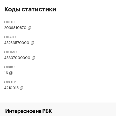
Коды статистики
ОКПО
2036810870
ОКАТО
45263570000
ОКТМО
45307000000
ОКФС
16
ОКОГУ
4210015
Интересное на РБК