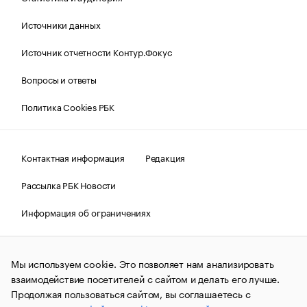
Источники данных
Источник отчетности Контур.Фокус
Вопросы и ответы
Политика Cookies РБК
Контактная информация
Редакция
Рассылка РБК Новости
Информация об ограничениях
Правовая информация
О соблюдении авторских прав
Мы используем cookie. Это позволяет нам анализировать
© АО «РОСБИЗНЕСКОНСАЛТИНГ»,
1995–2026.
Сообщения
и материалы информационного агентства «РБК»
взаимодействие посетителей с сайтом и делать его лучше.
(зарегистрировано Федеральной службой по надзору в сфере
Продолжая пользоваться сайтом, вы соглашаетесь с
связи, информационных технологий и массовых