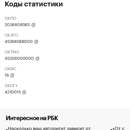
Коды статистики
ОКПО
2036808565
ОКАТО
45268588000
ОКТМО
45326000000
ОКФС
16
ОКОГУ
4210015
Интересное на РБК
Насколько ваш авторитет зависит от
«От спо