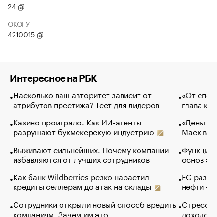
24
ОКОГУ
4210015
Интересное на РБК
Насколько ваш авторитет зависит от
«От спор
атрибутов престижа? Тест для лидеров
глава ко
Казино проиграло. Как ИИ-агенты
«Деньги б
разрушают букмекерскую индустрию
Маск в и
Выживают сильнейших. Почему компании
Функции 
избавляются от лучших сотрудников
основ эф
Как банк Wildberries резко нарастил
ЕС разре
кредиты селлерам до атак на склады
нефти — 
Сотрудники открыли новый способ вредить
Стресс о
компаниям. Зачем им это
доходов 