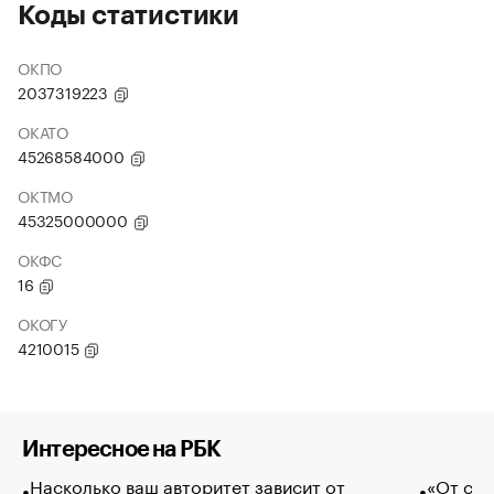
Коды статистики
ОКПО
2037319223
ОКАТО
45268584000
ОКТМО
45325000000
ОКФС
16
ОКОГУ
4210015
Интересное на РБК
Насколько ваш авторитет зависит от
«От спо