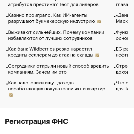
атрибутов престижа? Тест для лидеров
глава к
Казино проиграло. Как ИИ-агенты
«Деньги
разрушают букмекерскую индустрию
Маск в 
Выживают сильнейших. Почему компании
Функции
избавляются от лучших сотрудников
основ э
Как банк Wildberries резко нарастил
ЕС раз
кредиты селлерам до атак на склады
нефти —
Сотрудники открыли новый способ вредить
Стресс 
компаниям. Зачем им это
доходов
Как налоговики ищут доходы
Что обв
неработающих покупателей яхт и квартир
для Tel
Регистрация ФНС