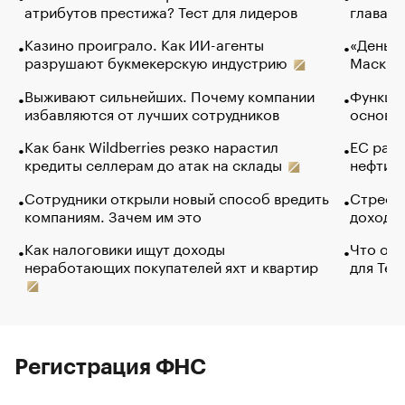
атрибутов престижа? Тест для лидеров
глава к
Казино проиграло. Как ИИ-агенты
«Деньги
разрушают букмекерскую индустрию
Маск в 
Выживают сильнейших. Почему компании
Функции
избавляются от лучших сотрудников
основ э
Как банк Wildberries резко нарастил
ЕС раз
кредиты селлерам до атак на склады
нефти —
Сотрудники открыли новый способ вредить
Стресс 
компаниям. Зачем им это
доходов
Как налоговики ищут доходы
Что обв
неработающих покупателей яхт и квартир
для Tel
Регистрация ФНС