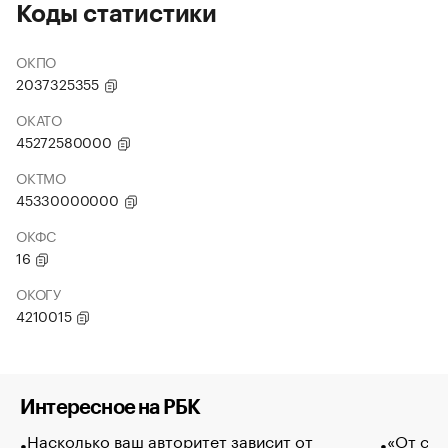
Коды статистики
ОКПО
2037325355
ОКАТО
45272580000
ОКТМО
45330000000
ОКФС
16
ОКОГУ
4210015
Интересное на РБК
Насколько ваш авторитет зависит от
«От спо