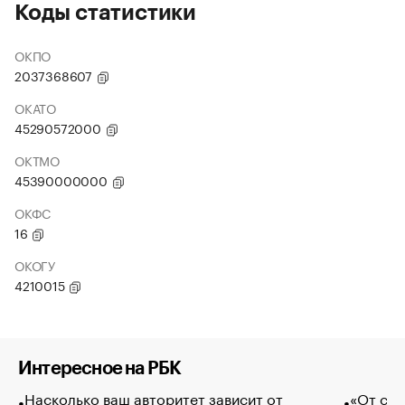
Коды статистики
ОКПО
2037368607
ОКАТО
45290572000
ОКТМО
45390000000
ОКФС
16
ОКОГУ
4210015
Интересное на РБК
Насколько ваш авторитет зависит от
«От спо