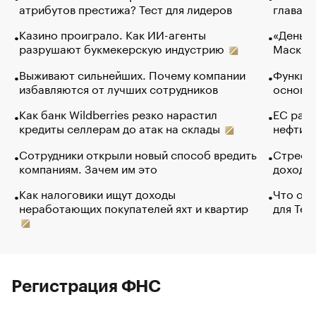
атрибутов престижа? Тест для лидеров
глава к
Казино проиграло. Как ИИ-агенты
«Деньги
разрушают букмекерскую индустрию
Маск в 
Выживают сильнейших. Почему компании
Функции
избавляются от лучших сотрудников
основ э
Как банк Wildberries резко нарастил
ЕС раз
кредиты селлерам до атак на склады
нефти —
Сотрудники открыли новый способ вредить
Стресс 
компаниям. Зачем им это
доходов
Как налоговики ищут доходы
Что обв
неработающих покупателей яхт и квартир
для Tel
Регистрация ФНС