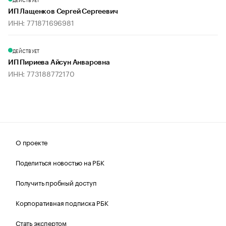
ИП Лащенков Сергей Сергеевич
ИНН: 771871696981
ДЕЙСТВУЕТ
ИП Пириева Айсун Анваровна
ИНН: 773188772170
О проекте
Поделиться новостью на РБК
Получить пробный доступ
Корпоративная подписка РБК
Стать экспертом