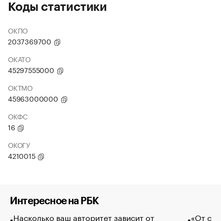
Коды статистики
ОКПО
2037369700
ОКАТО
45297555000
ОКТМО
45963000000
ОКФС
16
ОКОГУ
4210015
Интересное на РБК
Насколько ваш авторитет зависит от
«От спо