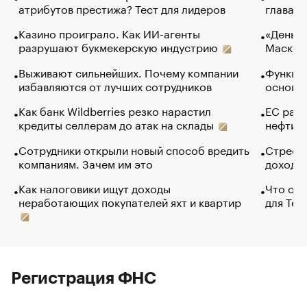
атрибутов престижа? Тест для лидеров
глава к
Казино проиграло. Как ИИ-агенты
«Деньги
разрушают букмекерскую индустрию
Маск в 
Выживают сильнейших. Почему компании
Функции
избавляются от лучших сотрудников
основ э
Как банк Wildberries резко нарастил
ЕС раз
кредиты селлерам до атак на склады
нефти —
Сотрудники открыли новый способ вредить
Стресс 
компаниям. Зачем им это
доходов
Как налоговики ищут доходы
Что обв
неработающих покупателей яхт и квартир
для Tel
Регистрация ФНС