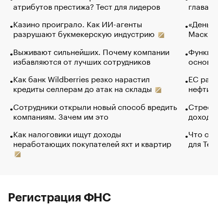
атрибутов престижа? Тест для лидеров
глава к
Казино проиграло. Как ИИ-агенты
«Деньги
разрушают букмекерскую индустрию
Маск в 
Выживают сильнейших. Почему компании
Функции
избавляются от лучших сотрудников
основ э
Как банк Wildberries резко нарастил
ЕС раз
кредиты селлерам до атак на склады
нефти —
Сотрудники открыли новый способ вредить
Стресс 
компаниям. Зачем им это
доходов
Как налоговики ищут доходы
Что обв
неработающих покупателей яхт и квартир
для Tel
Регистрация ФНС