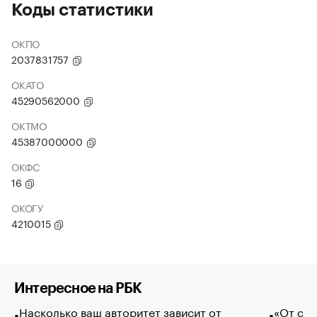
Коды статистики
ОКПО
2037831757
ОКАТО
45290562000
ОКТМО
45387000000
ОКФС
16
ОКОГУ
4210015
Интересное на РБК
Насколько ваш авторитет зависит от
«От спо