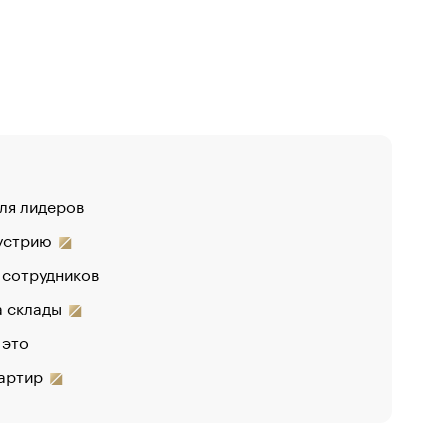
для лидеров
«От спор
дустрию
«Деньги 
 сотрудников
Функции 
на склады
 это
вартир