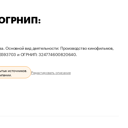
 ОГРНИП:
ва. Основной вид деятельности: Производство кинофильмов,
505593703 и ОГРНИП: 324774600820640.
ытых источников.
Редактировать описание
мпании.