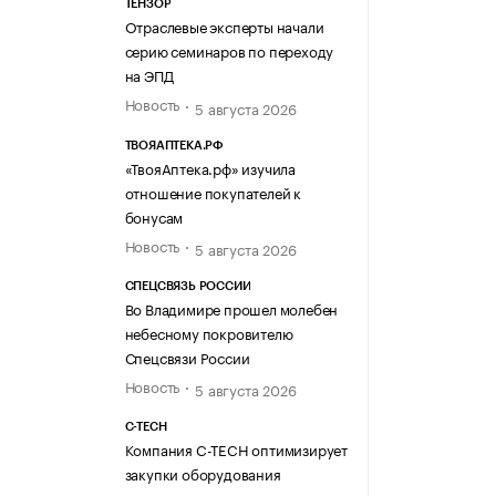
ТЕНЗОР
Отраслевые эксперты начали
серию семинаров по переходу
на ЭПД
Новость
5 августа 2026
ТВОЯАПТЕКА.РФ
«ТвояАптека.рф» изучила
отношение покупателей к
бонусам
Новость
5 августа 2026
СПЕЦСВЯЗЬ РОССИИ
Во Владимире прошел молебен
небесному покровителю
Спецсвязи России
Новость
5 августа 2026
C-TECH
Компания C-TECH оптимизирует
закупки оборудования