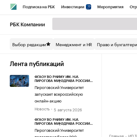
Подписка на РБК
Инвестиции
Мероприятия
Отр
Спорт
Школа управления РБК
РБК Образование
РБ
РБК Компании
Стиль
Крипто
РБК Бизнес-среда
Дискуссионный кл
Выбор редакции
Менеджмент и HR
Право и бухгалтер
Спецпроекты СПб
Конференции СПб
Спецпроекты
Технологии и медиа
Финансы
Рынок наличной валют
Лента публикаций
ФГАОУ ВО РНИМУ ИМ. Н.И.
ПИРОГОВА МИНЗДРАВА РОССИИ
(ПИРОГОВСКИЙ УНИВЕРСИТЕТ)
Пироговский Университет
запускает всероссийскую
онлайн-акцию
Новость
5 августа 2026
ФГАОУ ВО РНИМУ ИМ. Н.И.
ПИРОГОВА МИНЗДРАВА РОССИИ
(ПИРОГОВСКИЙ УНИВЕРСИТЕТ)
Пироговский Университет
Главная
ИП Т
подготовил более 200