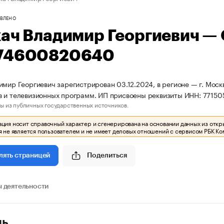
ВЛЕНО
кач Владимир Георгиевич —
74600820640
имир Георгиевич зарегистрирован 03.12.2024, в регионе — г. Моск
в и телевизионных программ. ИП присвоены реквизиты ИНН: 771
ы из публичных государственных источников.
ия носит справочный характер и сгенерирована на основании данных из откр
 не является пользователем и не имеет деловых отношений с сервисом РБК Ко
Поделиться
лять страницей
 деятельности
ль