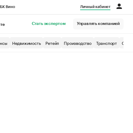
БК Вино
Личный кабинет
Город
Стать экспертом
Управлять компанией
кте
нсы
Недвижимость
Ретейл
Производство
Транспорт
Образ