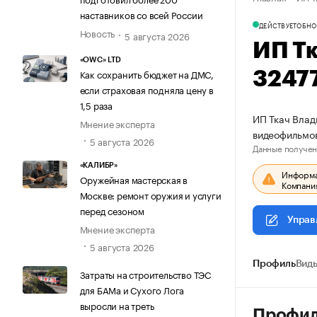
наставников со всей России
ДЕЙСТВУЕТ
ОБНО
Новость
5 августа 2026
ИП Т
«OWC» LTD
Как сохранить бюджет на ДМС,
3247
если страховая подняла цену в
1,5 раза
ИП Ткач Влад
Мнение эксперта
видеофильмо
5 августа 2026
Данные получен
«КАЛИБР»
Информац
Оружейная мастерская в
Компания
Москве: ремонт оружия и услуги
перед сезоном
Управ
Мнение эксперта
5 августа 2026
Профиль
Виды
Затраты на строительство ТЭС
для БАМа и Сухого Лога
выросли на треть
Профи