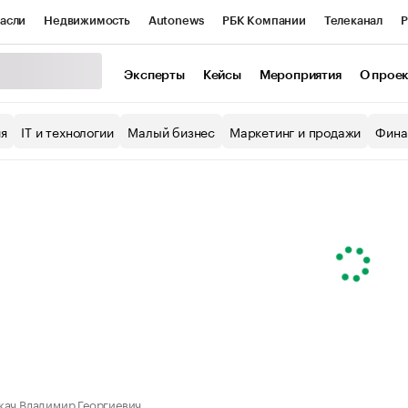
асли
Недвижимость
Autonews
РБК Компании
Телеканал
Р
К Курсы
РБК Life
Тренды
Визионеры
Национальные проекты
Эксперты
Кейсы
Мероприятия
О прое
уб
Исследования
Кредитные рейтинги
Франшизы
Газета
ия
IT и технологии
Малый бизнес
Маркетинг и продажи
Фина
Проверка контрагентов
Политика
Экономика
Бизнес
ы
кач Владимир Георгиевич