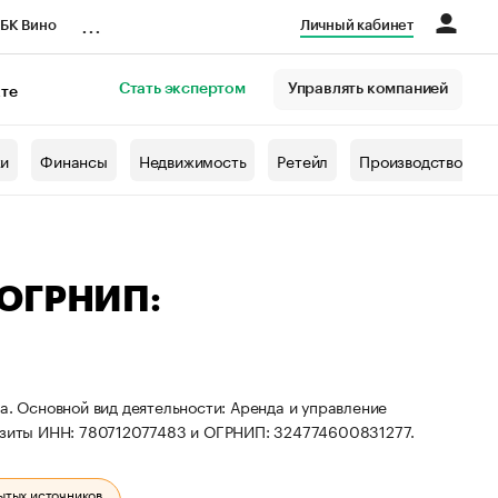
...
БК Вино
Личный кабинет
Стать экспертом
Управлять компанией
кте
азета
жи
Финансы
Недвижимость
Ретейл
Производство
 ОГРНИП:
а. Основной вид деятельности: Аренда и управление
зиты ИНН: 780712077483 и ОГРНИП: 324774600831277.
ытых источников.