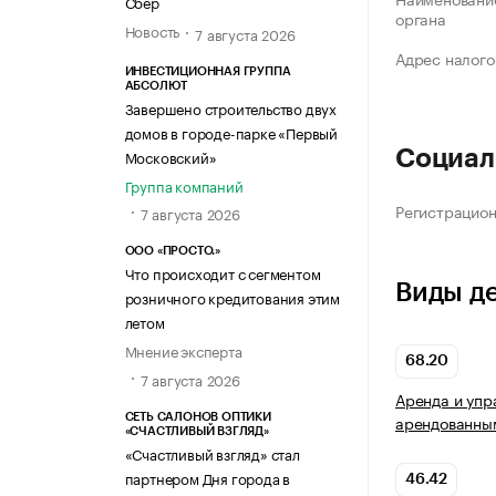
Сбер
органа
Новость
7 августа 2026
Адрес налого
ИНВЕСТИЦИОННАЯ ГРУППА
АБСОЛЮТ
Завершено строительство двух
домов в городе-парке «Первый
Московский»
Социал
Группа компаний
Регистрацио
7 августа 2026
ООО «ПРОСТО.»
Что происходит с сегментом
Виды д
розничного кредитования этим
летом
Мнение эксперта
68.20
7 августа 2026
Аренда и упр
арендованны
СЕТЬ САЛОНОВ ОПТИКИ
«СЧАСТЛИВЫЙ ВЗГЛЯД»
«Счастливый взгляд» стал
партнером Дня города в
46.42