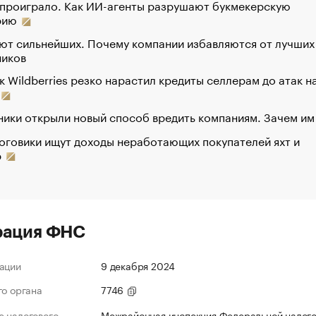
 проиграло. Как ИИ-агенты разрушают букмекерскую
рию
ют сильнейших. Почему компании избавляются от лучших
ников
к Wildberries резко нарастил кредиты селлерам до атак н
ики открыли новый способ вредить компаниям. Зачем им
оговики ищут доходы неработающих покупателей яхт и
р
рация ФНС
ации
9 декабря 2024
го органа
7746
 налогового
Межрайонная инспекция Федеральной налог