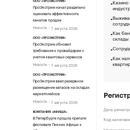
Казино
ООО «ПРОЭКСТРИМ»
ПроЭкстрим начал раздельно
индуст
оценивать эффективность
Выжива
каналов продаж
сотруд
Новость
7 августа 2026
Как бан
склады
ООО «ПРОЭКСТРИМ»
ПроЭкстрим обновил
Сотрудн
требования к провайдерам с
учетом квантовых сервисов
Как нал
кварти
Новость
7 августа 2026
ООО «ПРОЭКСТРИМ»
ПроЭкстрим ввел резервное
размещение запасов на складах
маркетплейсов
Регист
Новость
7 августа 2026
Дата регистр
КОМПАНИЯ «АФИША»
В Петербурге прошла препати
Код налогово
фестиваля Пикник Афиши х
Наименование