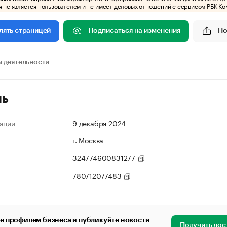
 не является пользователем и не имеет деловых отношений с сервисом РБК Ко
Подписаться на изменения
По
лять страницей
 деятельности
ль
ации
9 декабря 2024
г. Москва
324774600831277
780712077483
е профилем бизнеса и публикуйте новости
Получить дос