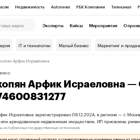
асли
Недвижимость
Autonews
РБК Компании
Телеканал
Р
К Курсы
РБК Life
Тренды
Визионеры
Национальные проекты
Эксперты
Кейсы
Мероприятия
О прое
онный клуб
Исследования
Кредитные рейтинги
Франшизы
Г
терия
IT и технологии
Малый бизнес
Маркетинг и прода
Проверка контрагентов
Политика
Экономика
Бизнес
копян Арфик Исраеловна
ы
ВЛЕНО
копян Арфик Исраеловна —
74600831277
фик Исраеловна зарегистрирован 09.12.2024, в регионе — г. Москв
 или арендованным недвижимым имуществом. ИП присвоены рекви
ы из публичных государственных источников.
ия носит справочный характер и сгенерирована на основании данных из откр