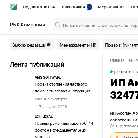
Подписка на РБК
Инвестиции
Мероприятия
Отр
Спорт
Школа управления РБК
РБК Образование
РБ
РБК Компании
Город
Стиль
Крипто
РБК Бизнес-среда
Дискусси
Выбор редакции
Менеджмент и HR
Право и бухгал
Спецпроекты СПб
Конференции СПб
Спецпроекты
Главная
ИП А
Технологии и медиа
Финансы
Рынок наличной валют
Лента публикаций
ДЕЙСТВУЕТ
ОБНО
AMS SOFTWARE
ИП А
Проект отопления частного
дома: пошаговая инструкция
3247
Мнение эксперта
7 августа 2026
ИП Акопян Ар
LCH.LEGAL
собственным
Первый рамочный закон об ИИ:
Данные получен
фокус на фундаментальных
моделях
Информац