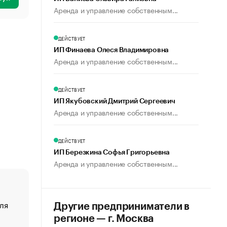
Аренда и управление собственным...
ДЕЙСТВУЕТ
ИП Финаева Олеся Владимировна
Аренда и управление собственным...
ДЕЙСТВУЕТ
ИП Якубовский Дмитрий Сергеевич
Аренда и управление собственным...
ДЕЙСТВУЕТ
ИП Березкина Софья Григорьевна
Аренда и управление собственным...
ля
«От спорта тело стареет иначе». Как живет глава ко
Другие предприниматели в
создавшей GTA
регионе — г. Москва