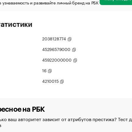
 узнаваемость и развивайте личный бренд на РБК
татистики
2038128774
45296579000
45922000000
16
4210015
есное на РБК
ко ваш авторитет зависит от атрибутов престижа? Тест д
в