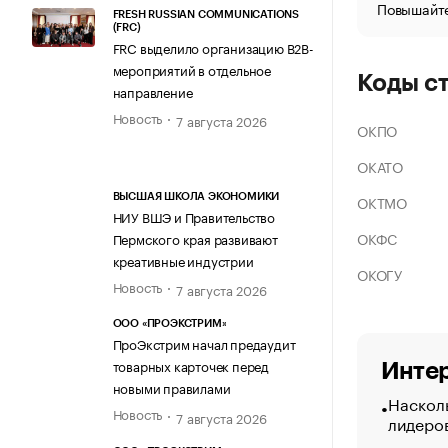
Повышайте
FRESH RUSSIAN COMMUNICATIONS
(FRC)
FRC выделило организацию B2B-
мероприятий в отдельное
Коды с
направление
Новость
7 августа 2026
ОКПО
ОКАТО
ОКТМО
ВЫСШАЯ ШКОЛА ЭКОНОМИКИ
НИУ ВШЭ и Правительство
ОКФС
Пермского края развивают
креативные индустрии
ОКОГУ
Новость
7 августа 2026
ООО «ПРОЭКСТРИМ»
ПроЭкстрим начал предаудит
товарных карточек перед
Интер
новыми правилами
Насколь
Новость
7 августа 2026
лидеро