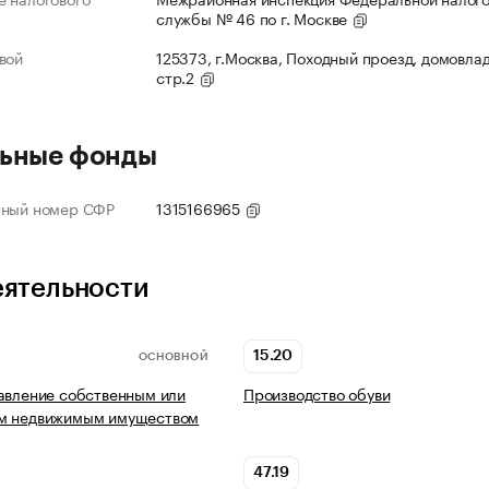
службы № 46 по г. Москве
вой
125373, г.Москва, Походный проезд, домовлад
стр.2
ьные фонды
нный номер СФР
1315166965
еятельности
15.20
ОСНОВНОЙ
авление собственным или
Производство обуви
м недвижимым имуществом
47.19