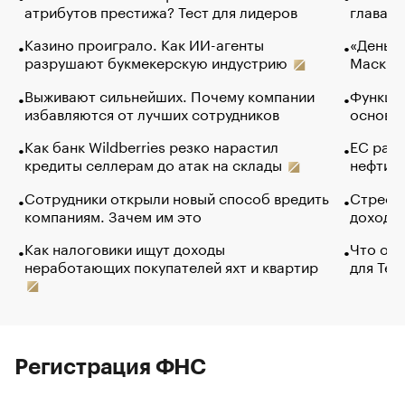
атрибутов престижа? Тест для лидеров
глава к
Казино проиграло. Как ИИ-агенты
«Деньги
разрушают букмекерскую индустрию
Маск в 
Выживают сильнейших. Почему компании
Функции
избавляются от лучших сотрудников
основ э
Как банк Wildberries резко нарастил
ЕС раз
кредиты селлерам до атак на склады
нефти —
Сотрудники открыли новый способ вредить
Стресс 
компаниям. Зачем им это
доходов
Как налоговики ищут доходы
Что обв
неработающих покупателей яхт и квартир
для Tel
Регистрация ФНС