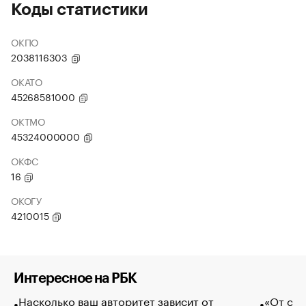
Коды статистики
ОКПО
2038116303
ОКАТО
45268581000
ОКТМО
45324000000
ОКФС
16
ОКОГУ
4210015
Интересное на РБК
Насколько ваш авторитет зависит от
«От спо