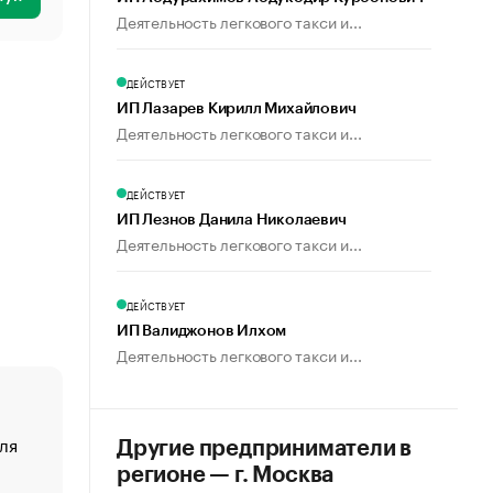
Деятельность легкового такси и...
ДЕЙСТВУЕТ
ИП Лазарев Кирилл Михайлович
Деятельность легкового такси и...
ДЕЙСТВУЕТ
ИП Лезнов Данила Николаевич
Деятельность легкового такси и...
ДЕЙСТВУЕТ
ИП Валиджонов Илхом
Деятельность легкового такси и...
ля
«От спорта тело стареет иначе». Как живет глава ко
Другие предприниматели в
создавшей GTA
регионе — г. Москва