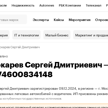
асли
Недвижимость
Autonews
РБК Компании
Телеканал
Р
К Курсы
РБК Life
Тренды
Визионеры
Национальные проекты
Эксперты
Кейсы
Мероприятия
О прое
онный клуб
Исследования
Кредитные рейтинги
Франшизы
Г
терия
IT и технологии
Малый бизнес
Маркетинг и прода
Проверка контрагентов
Политика
Экономика
Бизнес
окарев Сергей Дмитриевич
ы
ВЛЕНО
окарев Сергей Дмитриевич
74600834148
ергей Дмитриевич зарегистрирован 09.12.2024, в регионе — г. Мос
дованных легковых автомобилей с водителем. ИП присвоены рекв
ы из публичных государственных источников.
ия носит справочный характер и сгенерирована на основании данных из откр