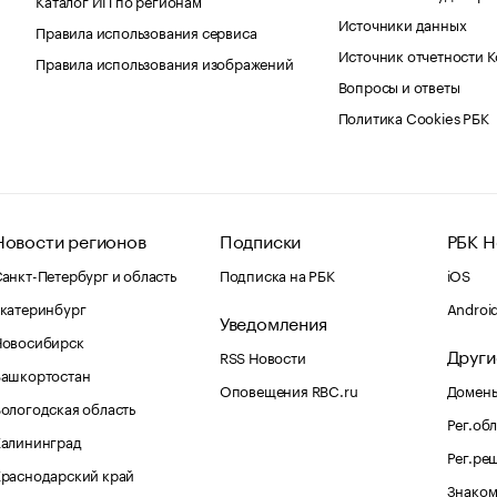
Источники данных
Правила использования сервиса
Источник отчетности 
Правила использования изображений
Вопросы и ответы
Политика Cookies РБК
Новости регионов
Подписки
РБК Н
анкт-Петербург и область
Подписка на РБК
iOS
катеринбург
Androi
Уведомления
Новосибирск
Други
RSS Новости
Башкортостан
Оповещения RBC.ru
Домены
ологодская область
Рег.об
Калининград
Рег.ре
раснодарский край
Знаком