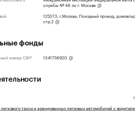
службы № 46 по г. Москве
вой
125373, г.Москва, Походный проезд, домовлад
стр.2
ьные фонды
нный номер СФР
1341756920
еятельности
 легкового такси и арендованных легковых автомобилей с водител