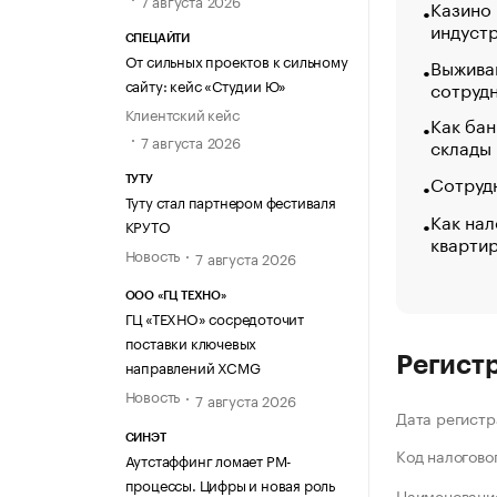
Казино
индуст
СПЕЦАЙТИ
От сильных проектов к сильному
Выжива
сайту: кейс «Студии Ю»
сотруд
Клиентский кейс
Как бан
7 августа 2026
склады
Сотрудн
ТУТУ
Туту стал партнером фестиваля
Как нал
КРУТО
кварти
Новость
7 августа 2026
ООО «ГЦ ТЕХНО»
ГЦ «ТЕХНО» сосредоточит
поставки ключевых
Регист
направлений XCMG
Новость
7 августа 2026
Дата регистр
СИНЭТ
Код налогово
Аутстаффинг ломает PM-
процессы. Цифры и новая роль
Наименование