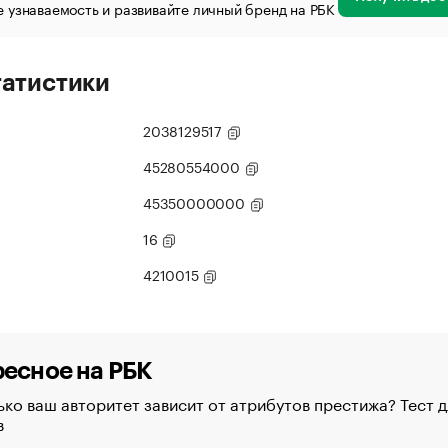
 узнаваемость и развивайте личный бренд на РБК
татистики
2038129517
45280554000
45350000000
16
4210015
есное на РБК
ко ваш авторитет зависит от атрибутов престижа? Тест д
в