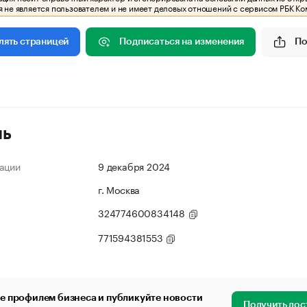
 не является пользователем и не имеет деловых отношений с сервисом РБК Ко
Подписаться на изменения
По
лять страницей
ль
ации
9 декабря 2024
г. Москва
324774600834148
771594381553
е профилем бизнеса и публикуйте новости
Получить дос