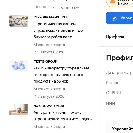
Компания
Новость
7 августа 2026
СЕРКОВА МАРКЕТИНГ
Управ
Стратегическая система
управляемой прибыли: где
бизнес зарабатывает
Профиль
Мнение эксперта
7 августа 2026
Профи
ITENTIS GROUP
Как ИТ-инфраструктура влияет
Дата регистр
на скорость вывода нового
продукта на рынок
Регион
Мнение эксперта
ОГРНИП
7 августа 2026
ИНН
НОВАЯ АНАТОМИЯ
Аппараты и уколы: почему
спрос смещается и в чем подвох
Мнение эксперта
Управляйт