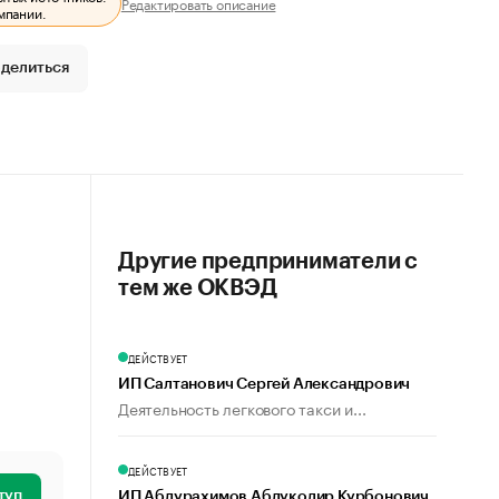
Редактировать описание
мпании.
делиться
Другие предприниматели с
тем же ОКВЭД
ДЕЙСТВУЕТ
ИП Салтанович Сергей Александрович
Деятельность легкового такси и...
ДЕЙСТВУЕТ
туп
ИП Абдурахимов Абдукодир Курбонович