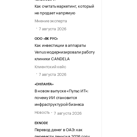
Как считать маркетинг, который
не продает напрямую
Мнение эксперта
7 августа 2026
ООО «ВК РУС»
Как инвестиции в аппараты
Venus модернизировали работу
клиники CANDELA
Клиентский кейс
7 августа 2026
«ОНЛАНТА»
В новом выпуске «Пульс ИТ»:
почему ИИ становится
инфраструктурой бизнеса
Новость
7 августа 2026
EXNODE
Перевод денег в ОАЭ: как
перевести деньги в 2026 году