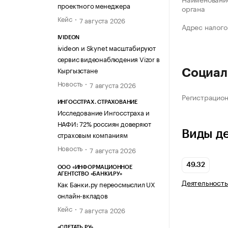
проектного менеджера
органа
Кейс
7 августа 2026
Адрес налого
IVIDEON
ivideon и Skynet масштабируют
сервис видеонаблюдения Vizor в
Кыргызстане
Социал
Новость
7 августа 2026
Регистрацио
ИНГОССТРАХ. СТРАХОВАНИЕ
Исследование Ингосстраха и
НАФИ: 72% россиян доверяют
Виды д
страховым компаниям
Новость
7 августа 2026
49.32
ООО «ИНФОРМАЦИОННОЕ
АГЕНТСТВО «БАНКИ.РУ»
Деятельность
Как Банки.ру переосмыслил UX
онлайн-вкладов
Кейс
7 августа 2026
«СЛЕТАТЬ.РУ»