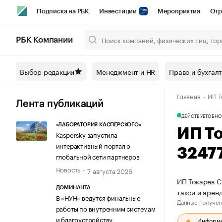
Подписка на РБК
Инвестиции
Мероприятия
Отр
Спорт
Школа управления РБК
РБК Образование
РБ
РБК Компании
Город
Стиль
Крипто
РБК Бизнес-среда
Дискусси
Выбор редакции
Менеджмент и HR
Право и бухгал
Спецпроекты СПб
Конференции СПб
Спецпроекты
Главная
ИП Т
Технологии и медиа
Финансы
Рынок наличной валют
Лента публикаций
ДЕЙСТВУЕТ
ОБНО
«ЛАБОРАТОРИЯ КАСПЕРСКОГО»
ИП Т
Kaspersky запустила
интерактивный портал о
3247
глобальной сети партнеров
Новость
7 августа 2026
ИП Токарев С
ДОМИНАНТА
такси и арен
В «НУН» ведутся финальные
Данные получен
работы по внутренним системам
и благоустройству
Информац