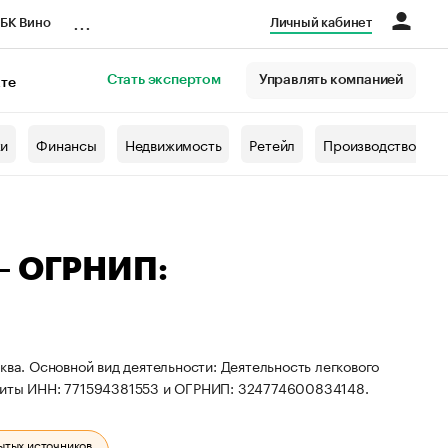
...
БК Вино
Личный кабинет
Стать экспертом
Управлять компанией
кте
азета
жи
Финансы
Недвижимость
Ретейл
Производство
 — ОГРНИП:
ква. Основной вид деятельности: Деятельность легкового
изиты ИНН: 771594381553 и ОГРНИП: 324774600834148.
ытых источников.