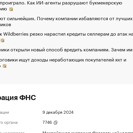
 проиграло. Как ИИ-агенты разрушают букмекерскую
рию
ют сильнейших. Почему компании избавляются от лучших
ников
к Wildberries резко нарастил кредиты селлерам до атак н
ики открыли новый способ вредить компаниям. Зачем им
оговики ищут доходы неработающих покупателей яхт и
р
рация ФНС
ации
9 декабря 2024
го органа
7746
 налогового
Межрайонная инспекция Федеральной налог