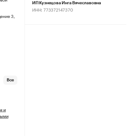
ИП Кузнецова Инга Вячеславовна
ИНН: 773372147370
ение 3,
Все
м и
ными