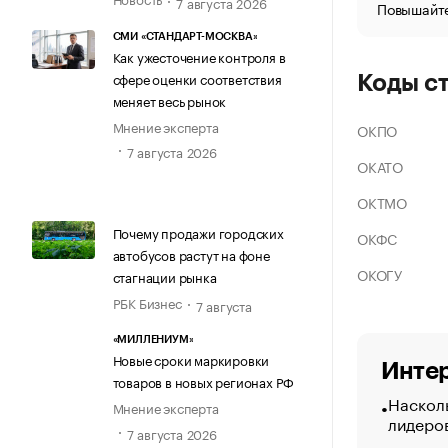
7 августа 2026
Повышайте
СМИ «СТАНДАРТ-МОСКВА»
Как ужесточение контроля в
сфере оценки соответствия
Коды с
меняет весь рынок
Мнение эксперта
ОКПО
7 августа 2026
ОКАТО
ОКТМО
Почему продажи городских
ОКФС
автобусов растут на фоне
ОКОГУ
стагнации рынка
РБК Бизнес
7 августа
«МИЛЛЕНИУМ»
Новые сроки маркировки
Интер
товаров в новых регионах РФ
Насколь
Мнение эксперта
лидеро
7 августа 2026