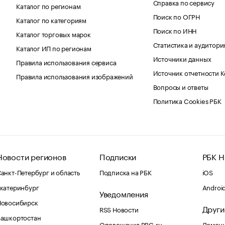
Справка по сервису
Каталог по регионам
Поиск по ОГРН
Каталог по категориям
Поиск по ИНН
Каталог торговых марок
Статистика и аудитори
Каталог ИП по регионам
Источники данных
Правила использования сервиса
Источник отчетности 
Правила использования изображений
Вопросы и ответы
Политика Cookies РБК
Новости регионов
Подписки
РБК Н
анкт-Петербург и область
Подписка на РБК
iOS
катеринбург
Androi
Уведомления
Новосибирск
Други
RSS Новости
Башкортостан
Оповещения RBC.ru
Домены