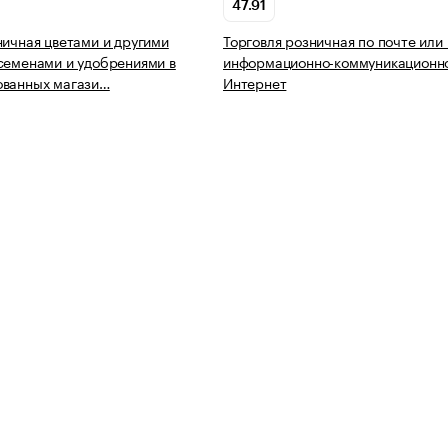
47.91
ничная цветами и другими
Торговля розничная по почте или
семенами и удобрениями в
информационно-коммуникационно
ованных магази…
Интернет