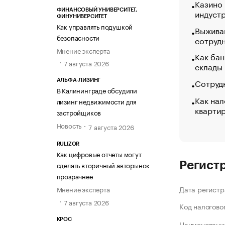
Казино
ФИНАНСОВЫЙ УНИВЕРСИТЕТ,
индуст
ФИНУНИВЕРСИТЕТ
Как управлять подушкой
Выжива
безопасности
сотруд
Мнение эксперта
Как бан
7 августа 2026
склады
Сотрудн
АЛЬФА-ЛИЗИНГ
В Калининграде обсудили
Как нал
лизинг недвижимости для
кварти
застройщиков
Новость
7 августа 2026
RULIZOR
Как цифровые отчеты могут
Регист
сделать вторичный авторынок
прозрачнее
Дата регистр
Мнение эксперта
7 августа 2026
Код налогово
КРОС
Наименование