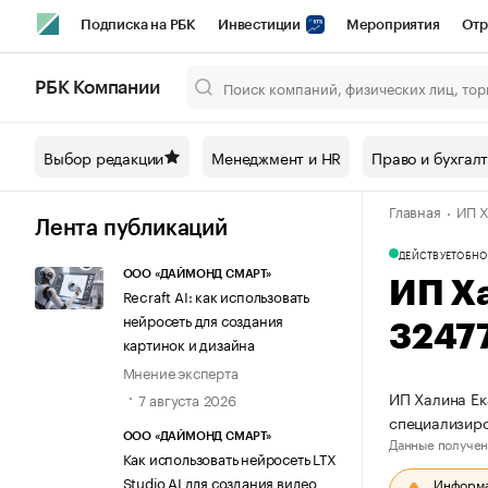
Подписка на РБК
Инвестиции
Мероприятия
Отр
Спорт
Школа управления РБК
РБК Образование
РБ
РБК Компании
Город
Стиль
Крипто
РБК Бизнес-среда
Дискусси
Выбор редакции
Менеджмент и HR
Право и бухгал
Спецпроекты СПб
Конференции СПб
Спецпроекты
Главная
ИП Х
Технологии и медиа
Финансы
Рынок наличной валют
Лента публикаций
ДЕЙСТВУЕТ
ОБНО
ООО «ДАЙМОНД СМАРТ»
ИП Х
Recraft AI: как использовать
нейросеть для создания
3247
картинок и дизайна
Мнение эксперта
ИП Халина Ек
7 августа 2026
специализиро
ООО «ДАЙМОНД СМАРТ»
Данные получен
Как использовать нейросеть LTX
Studio AI для создания видео
Информац