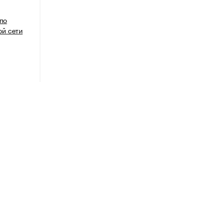
 по
й сети