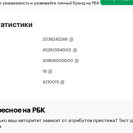
 узнаваемость и развивайте личный бренд на РБК
татистики
2038245248
45293594000
45909000000
16
4210015
есное на РБК
ко ваш авторитет зависит от атрибутов престижа? Тест д
в