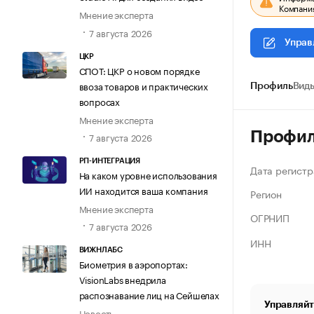
Компания
Мнение эксперта
7 августа 2026
Управ
ЦКР
СПОТ: ЦКР о новом порядке
ввоза товаров и практических
Профиль
Виды
вопросах
Мнение эксперта
Профи
7 августа 2026
РП-ИНТЕГРАЦИЯ
Дата регистр
На каком уровне использования
ИИ находится ваша компания
Регион
Мнение эксперта
ОГРНИП
7 августа 2026
ИНН
ВИЖНЛАБС
Биометрия в аэропортах:
VisionLabs внедрила
распознавание лиц на Сейшелах
Управляйт
Новость