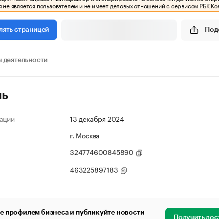
 не является пользователем и не имеет деловых отношений с сервисом РБК Ко
Под
лять страницей
 деятельности
ль
ации
13 декабря 2024
г. Москва
324774600845890
463225897183
е профилем бизнеса и публикуйте новости
Получить дос