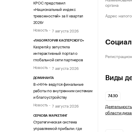
КРОС представил
органа
«Национальный индекс
Адрес налого
тревожностей» за II квартал
2026г
Новость
7 августа 2026
Социал
«ЛАБОРАТОРИЯ КАСПЕРСКОГО»
Kaspersky запустила
интерактивный портал о
Регистрацио
глобальной сети партнеров
Новость
7 августа 2026
Виды д
ДОМИНАНТА
В «НУН» ведутся финальные
работы по внутренним системам
и благоустройству
74.10
Новость
7 августа 2026
Деятельность
области диза
СЕРКОВА МАРКЕТИНГ
Стратегическая система
управляемой прибыли: где