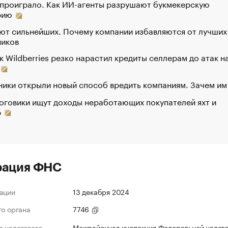
 проиграло. Как ИИ-агенты разрушают букмекерскую
рию
ют сильнейших. Почему компании избавляются от лучших
ников
к Wildberries резко нарастил кредиты селлерам до атак н
ики открыли новый способ вредить компаниям. Зачем им
оговики ищут доходы неработающих покупателей яхт и
р
рация ФНС
ации
13 декабря 2024
го органа
7746
 налогового
Межрайонная инспекция Федеральной налог