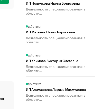
ИП Новичкова Ирина Борисовна
Деятельность специализированная в
области...
ДЕЙСТВУЕТ
ИП Матвеев Павел Борисович
Деятельность специализированная в
области...
ДЕЙСТВУЕТ
ИП Климова Виктория Олеговна
Деятельность специализированная в
области...
ДЕЙСТВУЕТ
ИП Алимханова Лариса Махмудовна
Деятельность специализированная в
ля
«От спорта тело стареет иначе». Как живет глава ко
области...
создавшей GTA