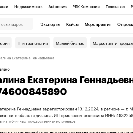
асли
Недвижимость
Autonews
РБК Компании
Телеканал
Р
К Курсы
РБК Life
Тренды
Визионеры
Национальные проекты
Эксперты
Кейсы
Мероприятия
О прое
онный клуб
Исследования
Кредитные рейтинги
Франшизы
Г
терия
IT и технологии
Малый бизнес
Маркетинг и прода
Проверка контрагентов
Политика
Экономика
Бизнес
алина Екатерина Геннадьевна
ы
ВЛЕНО
алина Екатерина Геннадьев
74600845890
атерина Геннадьевна зарегистрирован 13.12.2024, в регионе — г. 
ванная в области дизайна. ИП присвоены реквизиты ИНН: 46322
ы из публичных государственных источников.
ия носит справочный характер и сгенерирована на основании данных из откр