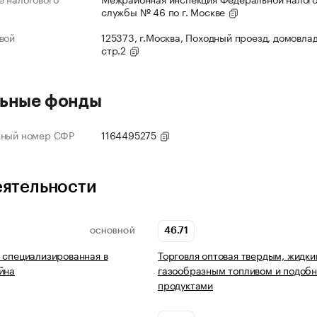
службы № 46 по г. Москве
вой
125373, г.Москва, Походный проезд, домовлад
стр.2
ьные фонды
нный номер СФР
1164495275
еятельности
46.71
ОСНОВНОЙ
 специализированная в
Торговля оптовая твердым, жидки
йна
газообразным топливом и подоб
продуктами