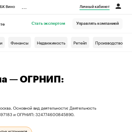
...
БК Вино
Личный кабинет
Стать экспертом
Управлять компанией
кте
азета
жи
Финансы
Недвижимость
Ретейл
Производство
на — ОГРНИП:
Москва. Основной вид деятельности: Деятельность
5897183 и ОГРНИП: 324774600845890.
ытых источников.