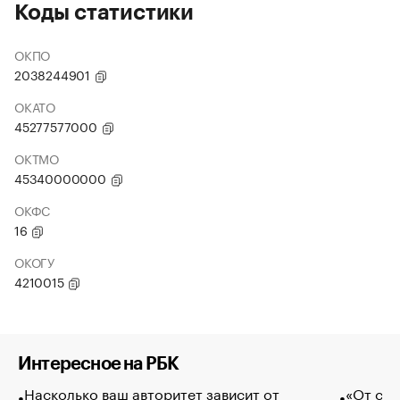
Коды статистики
ОКПО
2038244901
ОКАТО
45277577000
ОКТМО
45340000000
ОКФС
16
ОКОГУ
4210015
Интересное на РБК
Насколько ваш авторитет зависит от
«От спо