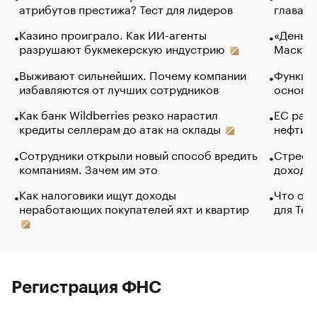
атрибутов престижа? Тест для лидеров
глава к
Казино проиграло. Как ИИ-агенты
«Деньги
разрушают букмекерскую индустрию
Маск в 
Выживают сильнейших. Почему компании
Функции
избавляются от лучших сотрудников
основ э
Как банк Wildberries резко нарастил
ЕС раз
кредиты селлерам до атак на склады
нефти —
Сотрудники открыли новый способ вредить
Стресс 
компаниям. Зачем им это
доходов
Как налоговики ищут доходы
Что обв
неработающих покупателей яхт и квартир
для Tel
Регистрация ФНС