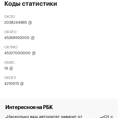
Коды статистики
ОКПО
2038244995
ОКАТО
45268592000
ОКТМО
45327000000
ОКФС
16
ОКОГУ
4210015
Интересное на РБК
Насколько ваш авторитет зависит от
«От спо