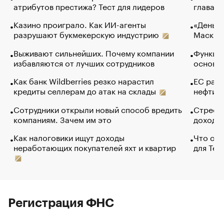
атрибутов престижа? Тест для лидеров
глава к
Казино проиграло. Как ИИ-агенты
«Деньги
разрушают букмекерскую индустрию
Маск в 
Выживают сильнейших. Почему компании
Функции
избавляются от лучших сотрудников
основ э
Как банк Wildberries резко нарастил
ЕС раз
кредиты селлерам до атак на склады
нефти —
Сотрудники открыли новый способ вредить
Стресс 
компаниям. Зачем им это
доходов
Как налоговики ищут доходы
Что обв
неработающих покупателей яхт и квартир
для Tel
Регистрация ФНС