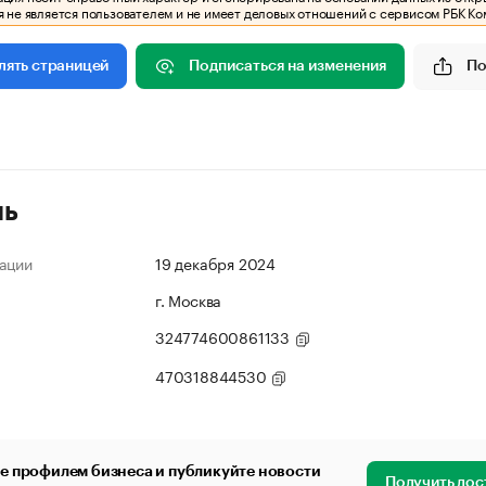
 не является пользователем и не имеет деловых отношений с сервисом РБК Ко
Подписаться на изменения
По
лять страницей
ль
ации
19 декабря 2024
г. Москва
324774600861133
470318844530
е профилем бизнеса и публикуйте новости
Получить дос