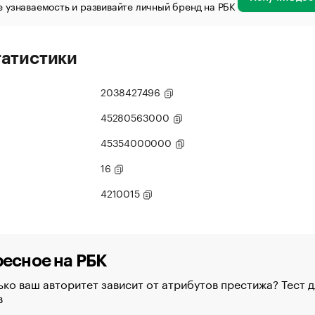
 узнаваемость и развивайте личный бренд на РБК
татистики
2038427496
45280563000
45354000000
16
4210015
есное на РБК
ко ваш авторитет зависит от атрибутов престижа? Тест д
в