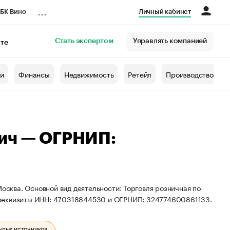
...
БК Вино
Личный кабинет
Стать экспертом
Управлять компанией
кте
азета
жи
Финансы
Недвижимость
Ретейл
Производство
вич — ОГРНИП:
Москва. Основной вид деятельности: Торговля розничная по
 реквизиты ИНН: 470318844530 и ОГРНИП: 324774600861133.
ытых источников.