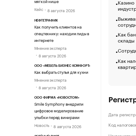
мягкой нише
Казино
индуст
Кейс
8 августа 2026
Выжива
НЕФТЕТРАФИК
сотруд
Как получить клиентов на
спецтехнику: находим лиды в
Как бан
склады
интернете
Мнение эксперта
Сотрудн
8 августа 2026
Как нал
кварти
ООО «МЕБЕЛЬ БИЗНЕС КОМФОРТ»
Как выбрать стулья для кухни
Мнение эксперта
8 августа 2026
ООО ФИРМА «НОВОСТОМ»
Регист
Smile Symphony внедрили
цифровое моделирование
Дата регистр
улыбки перед винирами
Код налогово
Новость
8 августа 2026
Наименование