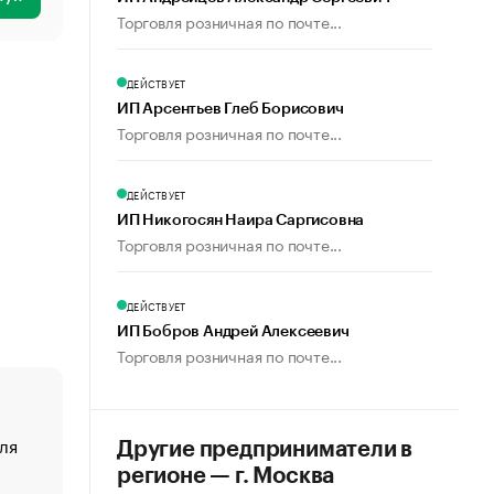
Торговля розничная по почте...
ДЕЙСТВУЕТ
ИП Арсентьев Глеб Борисович
Торговля розничная по почте...
ДЕЙСТВУЕТ
ИП Никогосян Наира Саргисовна
Торговля розничная по почте...
ДЕЙСТВУЕТ
ИП Бобров Андрей Алексеевич
Торговля розничная по почте...
ля
«От спорта тело стареет иначе». Как живет глава ко
Другие предприниматели в
создавшей GTA
регионе — г. Москва