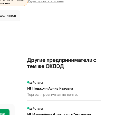
Редактировать описание
мпании.
делиться
Другие предприниматели с
тем же ОКВЭД
ДЕЙСТВУЕТ
ИП Теджоян Азнив Рзаевна
Торговля розничная по почте...
ДЕЙСТВУЕТ
туп
ИП Андрейцев Александр Сергеевич