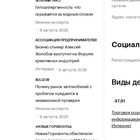
ЗЕЛЁНЫЙ ЛИСТ
органа
Гипоаллергенность: что
скрывается за модным словом
Адрес налого
Мнение эксперта
8 августа 2026
АССОЦИАЦИЯ ПРЕДПРИНИМАТЕЛЕЙ
Социал
Бизнес-спикер Алексей
Жолобов выступил на Форуме
Регистрацио
креативных индустрий
Интервью
8 августа 2026
RULIZOR
Виды д
Почему рынок автомобилей с
пробегом нуждается в
независимой проверке
47.91
Мнение эксперта
Торговля роз
8 августа 2026
информацион
Интернет
«НОВЫЕ ГОРИЗОНТЫ»
Новые Горизонты обеспечили
пресс-поддержку в СМИ бренду