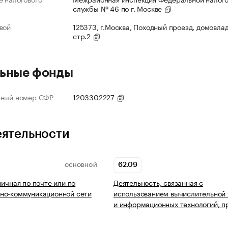
службы № 46 по г. Москве
вой
125373, г.Москва, Походный проезд, домовлад
стр.2
ьные фонды
нный номер СФР
1203302227
еятельности
62.09
ОСНОВНОЙ
ничная по почте или по
Деятельность, связанная с
но-коммуникационной сети
использованием вычислительной 
и информационных технологий, п