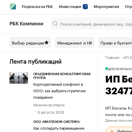
Подписка на РБК
Инвестиции
Мероприятия
Отр
Спорт
Школа управления РБК
РБК Образование
РБ
РБК Компании
Город
Стиль
Крипто
РБК Бизнес-среда
Дискусси
Выбор редакции
Менеджмент и HR
Право и бухгал
Спецпроекты СПб
Конференции СПб
Спецпроекты
Главная
ИП Б
Технологии и медиа
Финансы
Рынок наличной валют
Лента публикаций
ДЕЙСТВУЕТ
ОБНО
ОБЪЕДИНЕННАЯ КОНСАЛТИНГОВАЯ
ИП Б
ГРУППА
Корпоративный конфликт в
3247
ООО: как выбрать стратегию
поведения
Мнение эксперта
ИП Белалы Ко
9 августа 2026
почте или по
Данные получен
ООО «МАЛЛЕНОМ СИСТЕМС»
Как отследить перемещение
Информац