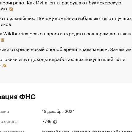
 проиграло. Как ИИ-агенты разрушают букмекерскую
рию
ют сильнейших. Почему компании избавляются от лучших
ников
к Wildberries резко нарастил кредиты селлерам до атак н
ики открыли новый способ вредить компаниям. Зачем им
оговики ищут доходы неработающих покупателей яхт и
р
рация ФНС
ации
19 декабря 2024
го органа
7746
 налогового
Межрайонная инспекция Федеральной налог