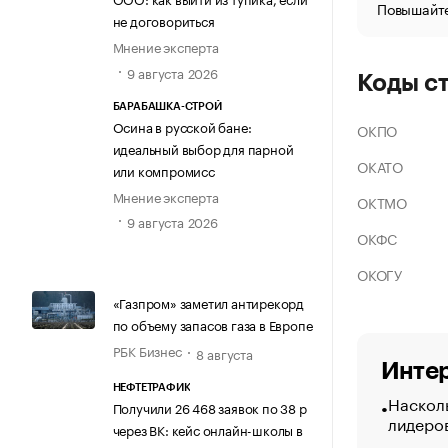
Повышайте
не договориться
Мнение эксперта
9 августа 2026
Коды с
БАРАБАШКА-СТРОЙ
Осина в русской бане:
ОКПО
идеальный выбор для парной
ОКАТО
или компромисс
Мнение эксперта
ОКТМО
9 августа 2026
ОКФС
ОКОГУ
«Газпром» заметил антирекорд
по объему запасов газа в Европе
РБК Бизнес
8 августа
Интер
НЕФТЕТРАФИК
Насколь
Получили 26 468 заявок по 38 р
лидеро
через ВК: кейс онлайн-школы в