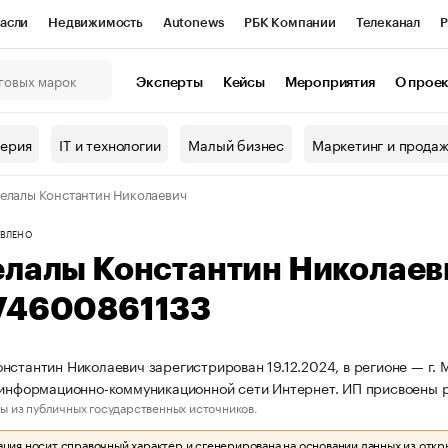
асли
Недвижимость
Autonews
РБК Компании
Телеканал
Р
К Курсы
РБК Life
Тренды
Визионеры
Национальные проекты
Эксперты
Кейсы
Мероприятия
О прое
онный клуб
Исследования
Кредитные рейтинги
Франшизы
Г
терия
IT и технологии
Малый бизнес
Маркетинг и прода
Проверка контрагентов
Политика
Экономика
Бизнес
елалы Константин Николаевич
ы
ВЛЕНО
елалы Константин Николае
74600861133
нстантин Николаевич зарегистрирован 19.12.2024, в регионе — г. 
 информационно-коммуникационной сети Интернет. ИП присвоены
ы из публичных государственных источников.
ия носит справочный характер и сгенерирована на основании данных из откр