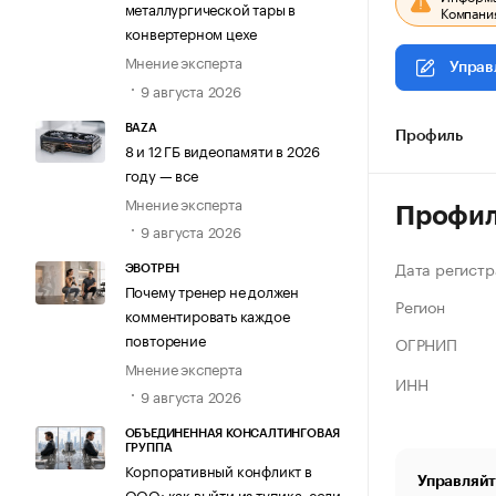
металлургической тары в
Компания
конвертерном цехе
Мнение эксперта
Управ
9 августа 2026
BAZA
Профиль
8 и 12 ГБ видеопамяти в 2026
году — все
Мнение эксперта
Профи
9 августа 2026
Дата регистр
ЭВОТРЕН
Почему тренер не должен
Регион
комментировать каждое
повторение
ОГРНИП
Мнение эксперта
ИНН
9 августа 2026
ОБЪЕДИНЕННАЯ КОНСАЛТИНГОВАЯ
ГРУППА
Корпоративный конфликт в
Управляйт
ООО: как выйти из тупика, если