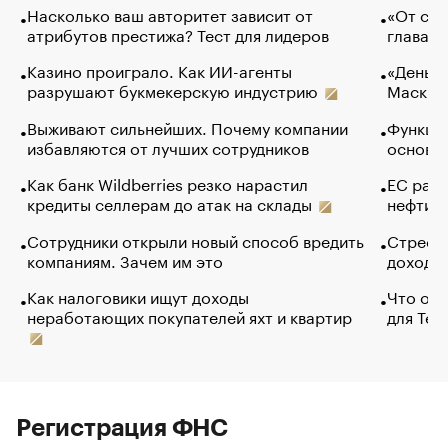
Насколько ваш авторитет зависит от
«От спо
атрибутов престижа? Тест для лидеров
глава к
Казино проиграло. Как ИИ-агенты
«Деньги
разрушают букмекерскую индустрию
Маск в 
Выживают сильнейших. Почему компании
Функции
избавляются от лучших сотрудников
основ э
Как банк Wildberries резко нарастил
ЕС раз
кредиты селлерам до атак на склады
нефти —
Сотрудники открыли новый способ вредить
Стресс 
компаниям. Зачем им это
доходов
Как налоговики ищут доходы
Что обв
неработающих покупателей яхт и квартир
для Tel
Регистрация ФНС