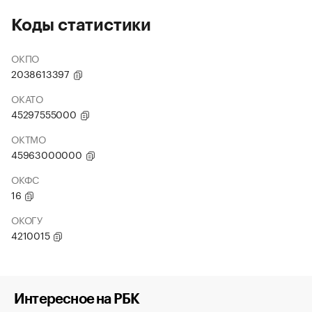
Коды статистики
ОКПО
2038613397
ОКАТО
45297555000
ОКТМО
45963000000
ОКФС
16
ОКОГУ
4210015
Интересное на РБК