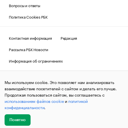
Вопросы и ответы
Политика Cookies РБК
Контактная информация
Редакция
Рассылка РБК Новости
Информация об ограничениях
Правовая информация
О соблюдении авторских прав
Мы используем cookie. Это позволяет нам анализировать
© АО «РОСБИЗНЕСКОНСАЛТИНГ»,
1995–2026.
Сообщения
и материалы информационного агентства «РБК»
взаимодействие посетителей с сайтом и делать его лучше.
(зарегистрировано Федеральной службой по надзору в сфере
Продолжая пользоваться сайтом, вы соглашаетесь с
связи, информационных технологий и массовых
использованием файлов cookie
и
политикой
коммуникаций (Роскомнадзор) 09.12.2015 за номером ИА
№ФС77-63848) сопровождаются пометкой «РБК». Отдельные
конфиденциальности
.
публикации могут содержать информацию,
не предназначенную для пользователей
до 18 лет.
companycardsfeedback@rbc.ru
Понятно
Добавить