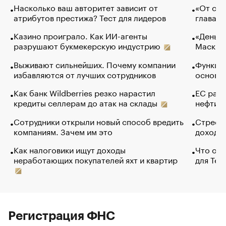
Насколько ваш авторитет зависит от
«От спо
атрибутов престижа? Тест для лидеров
глава к
Казино проиграло. Как ИИ-агенты
«Деньги
разрушают букмекерскую индустрию
Маск в 
Выживают сильнейших. Почему компании
Функции
избавляются от лучших сотрудников
основ э
Как банк Wildberries резко нарастил
ЕС раз
кредиты селлерам до атак на склады
нефти —
Сотрудники открыли новый способ вредить
Стресс 
компаниям. Зачем им это
доходов
Как налоговики ищут доходы
Что обв
неработающих покупателей яхт и квартир
для Tel
Регистрация ФНС