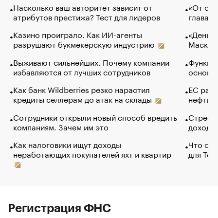
Насколько ваш авторитет зависит от
«От спо
атрибутов престижа? Тест для лидеров
глава к
Казино проиграло. Как ИИ-агенты
«Деньги
разрушают букмекерскую индустрию
Маск в 
Выживают сильнейших. Почему компании
Функции
избавляются от лучших сотрудников
основ э
Как банк Wildberries резко нарастил
ЕС раз
кредиты селлерам до атак на склады
нефти —
Сотрудники открыли новый способ вредить
Стресс 
компаниям. Зачем им это
доходов
Как налоговики ищут доходы
Что обв
неработающих покупателей яхт и квартир
для Tel
Регистрация ФНС