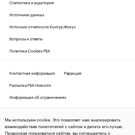
Статистика и аудитория
Источники данных
Источник отчетности Контур.Фокус
Вопросы и ответы
Политика Cookies РБК
Контактная информация
Редакция
Рассылка РБК Новости
Информация об ограничениях
Правовая информация
О соблюдении авторских прав
Мы используем cookie. Это позволяет нам анализировать
© АО «РОСБИЗНЕСКОНСАЛТИНГ»,
1995–2026.
Сообщения
и материалы информационного агентства «РБК»
взаимодействие посетителей с сайтом и делать его лучше.
(зарегистрировано Федеральной службой по надзору в сфере
Продолжая пользоваться сайтом, вы соглашаетесь с
связи, информационных технологий и массовых