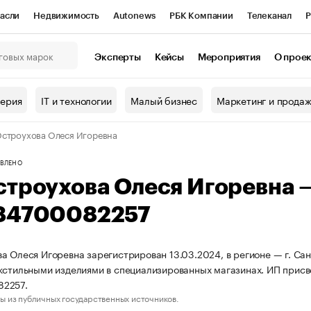
асли
Недвижимость
Autonews
РБК Компании
Телеканал
Р
К Курсы
РБК Life
Тренды
Визионеры
Национальные проекты
Эксперты
Кейсы
Мероприятия
О прое
онный клуб
Исследования
Кредитные рейтинги
Франшизы
Г
терия
IT и технологии
Малый бизнес
Маркетинг и прода
Проверка контрагентов
Политика
Экономика
Бизнес
строухова Олеся Игоревна
ы
ВЛЕНО
строухова Олеся Игоревна
84700082257
а Олеся Игоревна зарегистрирован 13.03.2024, в регионе — г. Сан
кстильными изделиями в специализированных магазинах. ИП прис
2257.
ы из публичных государственных источников.