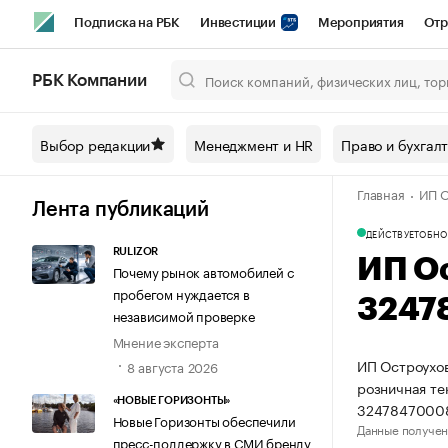
Подписка на РБК
Инвестиции
Мероприятия
Отр
Спорт
Школа управления РБК
РБК Образование
РБ
РБК Компании
Город
Стиль
Крипто
РБК Бизнес-среда
Дискусси
Выбор редакции
Менеджмент и HR
Право и бухгал
Спецпроекты СПб
Конференции СПб
Спецпроекты
Главная
ИП О
Технологии и медиа
Финансы
Рынок наличной валют
Лента публикаций
ДЕЙСТВУЕТ
ОБНО
RULIZOR
ИП О
Почему рынок автомобилей с
пробегом нуждается в
3247
независимой проверке
Мнение эксперта
ИП Остроухов
8 августа 2026
розничная те
«НОВЫЕ ГОРИЗОНТЫ»
32478470008
Новые Горизонты обеспечили
Данные получен
пресс-поддержку в СМИ бренду