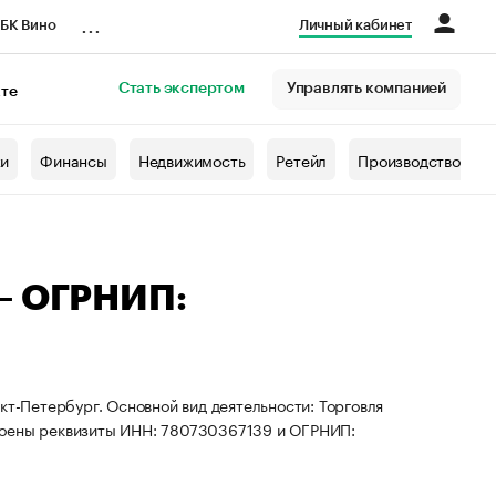
...
БК Вино
Личный кабинет
Стать экспертом
Управлять компанией
кте
азета
жи
Финансы
Недвижимость
Ретейл
Производство
 — ОГРНИП:
кт-Петербург. Основной вид деятельности: Торговля
воены реквизиты ИНН: 780730367139 и ОГРНИП: