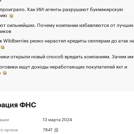
 проиграло. Как ИИ-агенты разрушают букмекерскую
рию
ют сильнейших. Почему компании избавляются от лучших
ников
к Wildberries резко нарастил кредиты селлерам до атак н
ики открыли новый способ вредить компаниям. Зачем им
оговики ищут доходы неработающих покупателей яхт и
р
рация ФНС
ации
13 марта 2024
го органа
7847