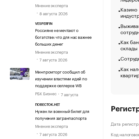
Мнение эксперта
Казино
8 августа 2026
индуст
Выжива
VESPERFIN
Россияне не мечтают о
сотруд
богатстве: что для нас важнее
Как бан
больших денег
склады
Мнение эксперта
Сотрудн
7 августа 2026
Как нал
Минпромторг сообщил об
кварти
изучении властями идей по
поддержке селлеров WB
РБК Бизнес
7 августа
ПОВЕСТОК.НЕТ
Регист
Нужен ли военный билет для
получения загранпаспорта
Дата регистр
Мнение эксперта
7 августа 2026
Код налогово