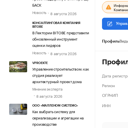
БАСК
Информац
Компания
Новость
8 августа 2026
КОНСАЛТИНГОВАЯ КОМПАНИЯ
Управ
BITOBE
В Лектории BITOBE представили
обновленный инструмент
Профиль
Виды
оценки лидеров
Новость
8 августа 2026
Профи
VPROEKTE
Управление строительством: как
студия реализует
Дата регистр
архитектурный проект дома
Регион
Мнение эксперта
ОГРНИП
8 августа 2026
ИНН
ООО «МАЛЛЕНОМ СИСТЕМС»
Как выбрать систему для
сериализации и агрегации на
производстве