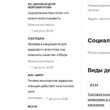
Наименование
АО «ДЕЛОВОЙ ЦЕНТР
НЕЙРОХИРУРГИИ»
органа
Судорожные приступы: что
нужно знать пациенту
Адрес налого
Мнение эксперта
7 августа 2026
СПЕКТРДАТА
Социал
Проверка кандидатов для
кадрового агентства: как
Регистрацио
повысить качество отбора
Мнение эксперта
7 августа 2026
Виды д
АНО «АИПР»
Почему московские зарядные
станции работают не в полную
47.51
силу
Торговля роз
Интервью
7 августа 2026
изделиями в 
магазинах
RICCHE