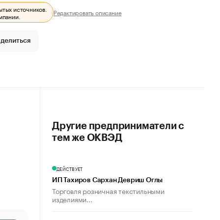
ытых источников.
Редактировать описание
мпании.
делиться
Другие предприниматели с
тем же ОКВЭД
ДЕЙСТВУЕТ
ИП Тахиров Сархан Девриш Оглы
Торговля розничная текстильными
изделиями...