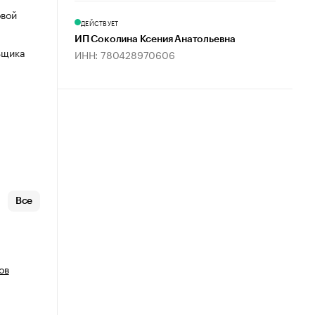
овой
ДЕЙСТВУЕТ
ИП Соколина Ксения Анатольевна
ьщика
ИНН: 780428970606
Все
ов