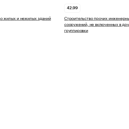
42.99
о жилых и нежилых зданий
Строительство прочих инженерн
сооружений, не включенных в дру
группировки