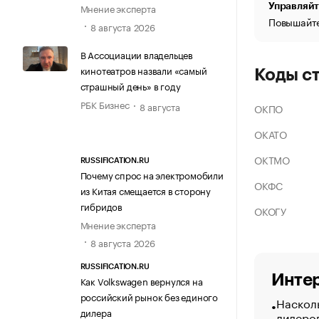
Управляйт
Мнение эксперта
Повышайте
8 августа 2026
В Ассоциации владельцев
кинотеатров назвали «самый
Коды с
страшный день» в году
РБК Бизнес
8 августа
ОКПО
ОКАТО
ОКТМО
RUSSIFICATION.RU
Почему спрос на электромобили
ОКФС
из Китая смещается в сторону
гибридов
ОКОГУ
Мнение эксперта
8 августа 2026
RUSSIFICATION.RU
Интер
Как Volkswagen вернулся на
российский рынок без единого
Насколь
дилера
лидеро