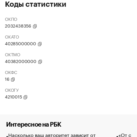
Коды статистики
ОКПО
2032438356
ОКАТО
40285000000
ОКТМО
40382000000
ОКФС
16
ОКОГУ
4210015
Интересное на РБК
Насколько ваш авторитет зависит от
«От спо