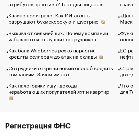
атрибутов престижа? Тест для лидеров
глава к
Казино проиграло. Как ИИ-агенты
«Деньги
разрушают букмекерскую индустрию
Маск в 
Выживают сильнейших. Почему компании
Функции
избавляются от лучших сотрудников
основ э
Как банк Wildberries резко нарастил
ЕС раз
кредиты селлерам до атак на склады
нефти —
Сотрудники открыли новый способ вредить
Стресс 
компаниям. Зачем им это
доходов
Как налоговики ищут доходы
Что обв
неработающих покупателей яхт и квартир
для Tel
Регистрация ФНС