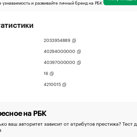
 узнаваемость и развивайте личный бренд на РБК
татистики
2033954889
40294000000
40397000000
16
4210015
есное на РБК
ко ваш авторитет зависит от атрибутов престижа? Тест д
в