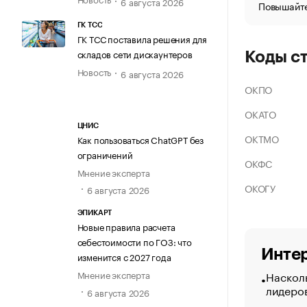
6 августа 2026
Повышайте
ГК ТСС
ГК ТСС поставила решения для
складов сети дискаунтеров
Коды с
Новость
6 августа 2026
ОКПО
ОКАТО
ЦНИС
ОКТМО
Как пользоваться ChatGPT без
ограничений
ОКФС
Мнение эксперта
ОКОГУ
6 августа 2026
ЭПИКАРТ
Новые правила расчета
себестоимости по ГОЗ: что
Интер
изменится с 2027 года
Насколь
Мнение эксперта
лидеро
6 августа 2026