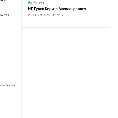
ДЕЙСТВУЕТ
ИП Гусев Кирилл Александрович
ьщика
ИНН: 781429912750
ОСНОВНОЙ