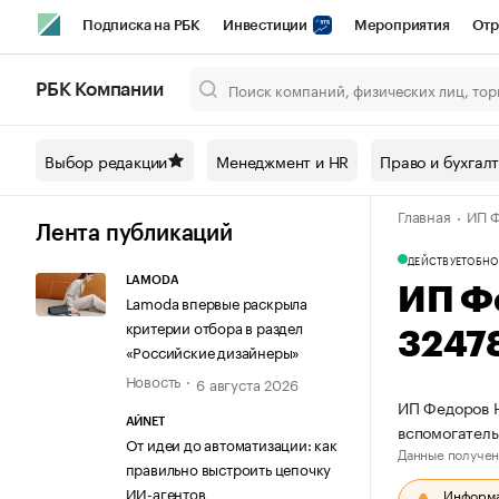
Подписка на РБК
Инвестиции
Мероприятия
Отр
Спорт
Школа управления РБК
РБК Образование
РБ
РБК Компании
Город
Стиль
Крипто
РБК Бизнес-среда
Дискусси
Выбор редакции
Менеджмент и HR
Право и бухгал
Спецпроекты СПб
Конференции СПб
Спецпроекты
Главная
ИП Ф
Технологии и медиа
Финансы
Рынок наличной валют
Лента публикаций
ДЕЙСТВУЕТ
ОБНО
LAMODA
ИП Ф
Lamoda впервые раскрыла
критерии отбора в раздел
3247
«Российские дизайнеры»
Новость
6 августа 2026
ИП Федоров Н
АЙNET
вспомогатель
От идеи до автоматизации: как
Данные получен
правильно выстроить цепочку
ИИ-агентов
Информац