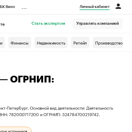
...
БК Вино
Личный кабинет
Стать экспертом
Управлять компанией
кте
азета
жи
Финансы
Недвижимость
Ретейл
Производство
 — ОГРНИП:
нкт-Петербург. Основной вид деятельности: Деятельность
ы ИНН: 782000717200 и ОГРНИП: 324784700219742.
ытых источников.