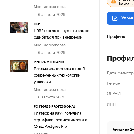
Компания
Мнение эксперта
6 августа 2026
Управ
ЦКР
HRBP: когда он нужен и как не
ошибиться при внедрении
Профиль
Мнение эксперта
6 августа 2026
Профи
PINOVA MECHANIC
Готовая еда под ключ: топ-5
Дата регистр
современных технологий
упаковки
Регион
Мнение эксперта
ОГРНИП
6 августа 2026
ИНН
POSTGRES PROFESSIONAL
Платформа Кауч получила
сертификат совместимости с
СУБД Postgres Pro
Управляйт
Новость