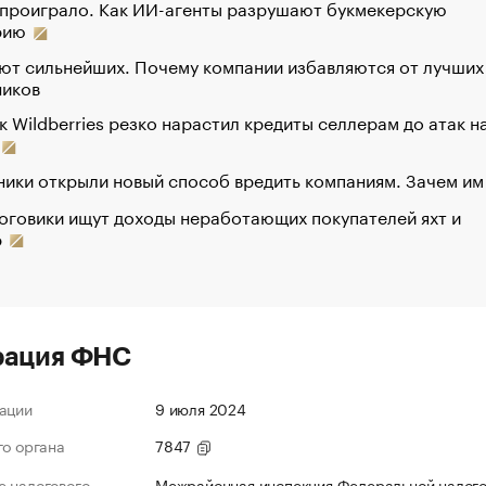
 проиграло. Как ИИ-агенты разрушают букмекерскую
рию
ют сильнейших. Почему компании избавляются от лучших
ников
к Wildberries резко нарастил кредиты селлерам до атак н
ики открыли новый способ вредить компаниям. Зачем им
оговики ищут доходы неработающих покупателей яхт и
р
рация ФНС
ации
9 июля 2024
го органа
7847
 налогового
Межрайонная инспекция Федеральной налог