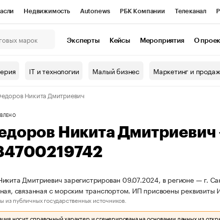
асли
Недвижимость
Autonews
РБК Компании
Телеканал
Р
К Курсы
РБК Life
Тренды
Визионеры
Национальные проекты
Эксперты
Кейсы
Мероприятия
О прое
онный клуб
Исследования
Кредитные рейтинги
Франшизы
Г
терия
IT и технологии
Малый бизнес
Маркетинг и прода
Проверка контрагентов
Политика
Экономика
Бизнес
едоров Никита Дмитриевич
ы
ВЛЕНО
едоров Никита Дмитриевич
84700219742
икита Дмитриевич зарегистрирован 09.07.2024, в регионе — г. Са
ная, связанная с морским транспортом. ИП присвоены реквизит
ы из публичных государственных источников.
ия носит справочный характер и сгенерирована на основании данных из откр