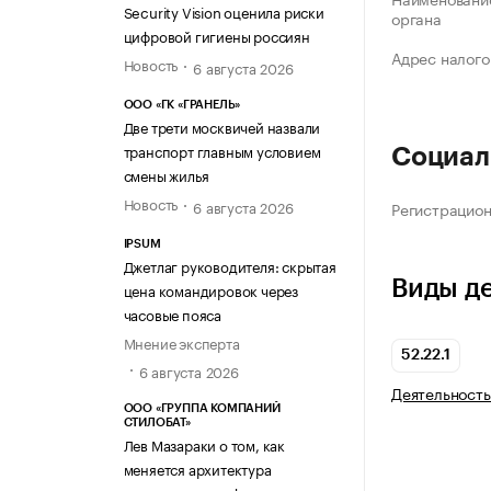
Security Vision оценила риски
органа
цифровой гигиены россиян
Адрес налого
Новость
6 августа 2026
ООО «ГК «ГРАНЕЛЬ»
Две трети москвичей назвали
транспорт главным условием
Социал
смены жилья
Новость
6 августа 2026
Регистрацио
IPSUM
Джетлаг руководителя: скрытая
Виды д
цена командировок через
часовые пояса
Мнение эксперта
52.22.1
6 августа 2026
Деятельность
ООО «ГРУППА КОМПАНИЙ
СТИЛОБАТ»
Лев Мазараки о том, как
меняется архитектура