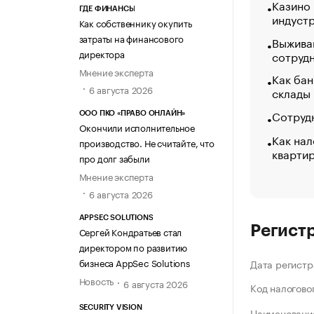
Казино
ГДЕ ФИНАНСЫ
индуст
Как собственнику окупить
затраты на финансового
Выжива
директора
сотруд
Мнение эксперта
Как бан
6 августа 2026
склады
Сотрудн
ООО ПКО «ПРАВО ОНЛАЙН»
Окончили исполнительное
Как нал
производство. Не считайте, что
кварти
про долг забыли
Мнение эксперта
6 августа 2026
APPSEC SOLUTIONS
Регист
Сергей Кондратьев стал
директором по развитию
бизнеса AppSec Solutions
Дата регистр
Новость
6 августа 2026
Код налогово
SECURITY VISION
Наименование