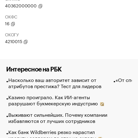
40362000000
ОКФС
16
ОКОГУ
4210015
Интересное на РБК
Насколько ваш авторитет зависит от
«От спор
атрибутов престижа? Тест для лидеров
Казино проиграло. Как ИИ-агенты
разрушают букмекерскую индустрию
Выживают сильнейших. Почему компании
избавляются от лучших сотрудников
Как банк Wildberries резко нарастил
кредиты селлерам до атак на склады