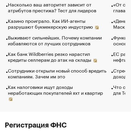
Насколько ваш авторитет зависит от
«От спо
атрибутов престижа? Тест для лидеров
глава к
Казино проиграло. Как ИИ-агенты
«Деньги
разрушают букмекерскую индустрию
Маск в 
Выживают сильнейших. Почему компании
Функции
избавляются от лучших сотрудников
основ э
Как банк Wildberries резко нарастил
ЕС раз
кредиты селлерам до атак на склады
нефти —
Сотрудники открыли новый способ вредить
Стресс 
компаниям. Зачем им это
доходов
Как налоговики ищут доходы
Что обв
неработающих покупателей яхт и квартир
для Tel
Регистрация ФНС