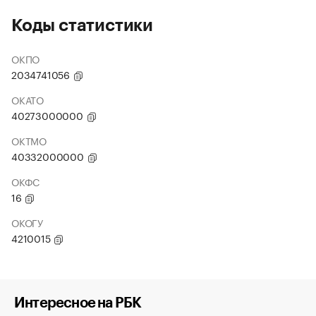
Коды статистики
ОКПО
2034741056
ОКАТО
40273000000
ОКТМО
40332000000
ОКФС
16
ОКОГУ
4210015
Интересное на РБК