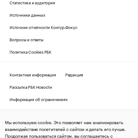
Статистика и аудитория
Источники данных
Источник отчетности Контур.Фокус
Вопросы и ответы
Политика Cookies РБК
Контактная информация
Редакция
Рассылка РБК Новости
Информация об ограничениях
Правовая информация
О соблюдении авторских прав
Мы используем cookie. Это позволяет нам анализировать
© АО «РОСБИЗНЕСКОНСАЛТИНГ»,
1995–2026.
Сообщения
и материалы информационного агентства «РБК»
взаимодействие посетителей с сайтом и делать его лучше.
(зарегистрировано Федеральной службой по надзору в сфере
Продолжая пользоваться сайтом, вы соглашаетесь с
связи, информационных технологий и массовых